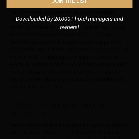
JOIN THE LIST
Transforme seu hotel em um centro comunitário
Downloaded by 20,000+ hotel managers and
fazendo parcerias com empresas e fornecedores
owners!
próximos. Apresente uma banda local em seu lounge
ou contrate um DJ para tocar à beira da piscina nos
finais de semana. Você também pode criar pacotes
sem estadia que incluam uma refeição ou comodidade
em seu hotel, combinadas com ingressos para um
evento ou atração próxima. Você pode aumentar ainda
mais a fidelidade oferecendo promoções de happy
hour ou passes diários para suas comodidades (spa,
piscina, golfe, tênis, etc.).
3. Mostre um pouco de amor de
cachorrinho
Mesmo depois de ficarem presos em casa nos últimos
anos, muitos donos de cães hesitam em viajar sem