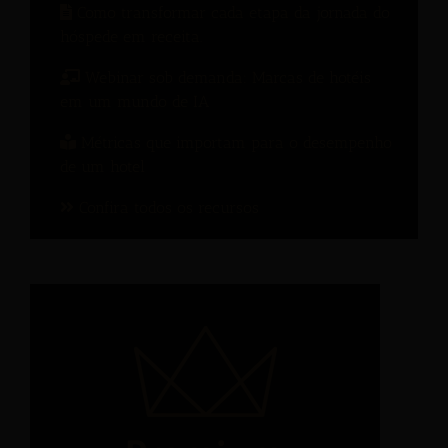
Como transformar cada etapa da jornada do
hóspede em receita.
Webinar sob demanda: Marcas de hotéis
em um mundo de IA
Métricas que importam para o desempenho
de um hotel
Confira todos os recursos