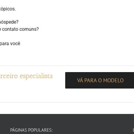
tópicos.
 hóspede?
e contato comuns?
para você
ceiro especialista
VÁ PARA O MODELO
PÁGINAS POPULARES: