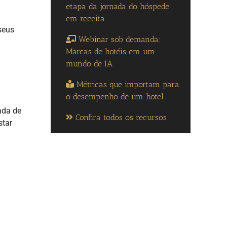
etapa da jornada do hóspede
em receita.
seus
Webinar sob demanda:
Marcas de hotéis em um
mundo de IA
Métricas que importam para
o desempenho de um hotel
ada de
Confira todos os recursos
star