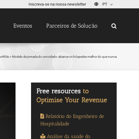
Inscreva-se na nossa newsletter
PT
Eventos
Parceiros de Solução
ortfólio
»
Modelo de jornada do convidado: alcance os hóspedes melhor do que nunca
Relatório do Engenheiro de
Hospitalidade
Análise da saúde do