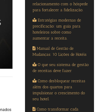
relacionamento com o hóspede
para fortalecer a fidelização.
Estratégias modernas de
precificação: um guia para
hoteleiros sobre como
aumentar a receita.
Manual de Gestão de
Mudanças: 10 Lições de Hotéis
O que seu sistema de gestão
de receitas deve fazer
Como desbloquear receitas
além dos quartos para
impulsionar o crescimento do
seu hotel.
Como transformar cada
ionados