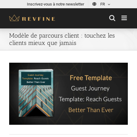
Skip
Inscrivez-vous à notre newsletter
FR
to
content
Modèle de parcours client : touchez les
clients mieux que jamais
View
Larger
Image