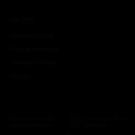
LINKS ÚTEIS:
Sobre Revfine.com
Torne-se um membro
Adicionar um Evento
Contato
© 2026
Revfine.com
-
Termos e condições de publicidade
-
Política de
Revfine.com usa cookies
Clique
para a nossa política de
Privacidade
.
funcionais e analíticos.
aqui
privacidade.
LinkedIn
X
Facebook
Instagram
Rss