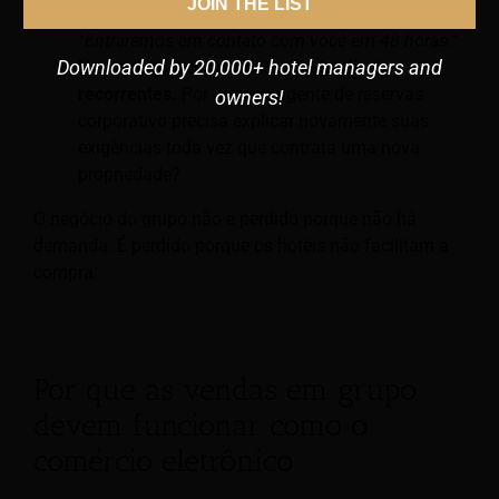
JOIN THE LIST
instantâneos, não um e-mail dizendo:
“Entraremos em contato com você em 48 horas.”
Downloaded by 20,000+ hotel managers and
Um serviço inconsistente afasta clientes
recorrentes.
Por que um agente de reservas
owners!
corporativo precisa explicar novamente suas
exigências toda vez que contrata uma nova
propriedade?
O negócio do grupo não é perdido porque não há
demanda. É perdido porque os hotéis não facilitam a
compra.
Por que as vendas em grupo
devem funcionar como o
comércio eletrônico