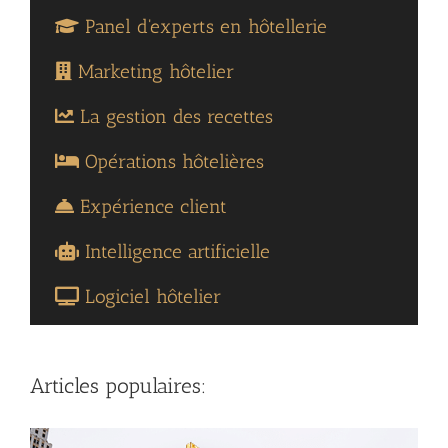
Panel d'experts en hôtellerie
Marketing hôtelier
La gestion des recettes
Opérations hôtelières
Expérience client
Intelligence artificielle
Logiciel hôtelier
Articles populaires: