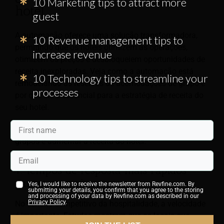
10 Marketing tips to attract more
hotel
guest
A automação oferece uma solução transformadora,
10 Revenue management tips to
permitindo que os hotéis otimizem as operações,
increase revenue
otimizem os preços e desbloqueiem oportunidades de
receita inexploradas. Veja como a automação está
10 Technology tips to streamline your
remodelando as reservas de acomodações de grupo e
processes
por que ela é essencial para a estratégia de receita do
seu hotel.
Abaixo estão oito dicas para otimizar reservas de
grupos e aumentar a receita do hotel.
1. Tempos de resposta mais rápidos
garantem mais reservas
Yes, I would like to receive the newsletter from Revfine.com. By
submitting your details, you confirm that you agree to the storing
and processing of your data by Revfine.com as described in our
Privacy Policy
.
No cenário competitivo da hospitalidade, a velocidade
é importante. Estudos mostram que os locais que