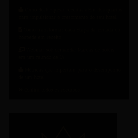
Como desbloquear receitas além dos quartos
para impulsionar o crescimento do seu hotel.
Como transformar cada etapa da jornada do
hóspede em receita.
Webinar sob demanda: Marcas de hotéis
em um mundo de IA
Métricas que importam para o desempenho
de um hotel
Confira todos os recursos