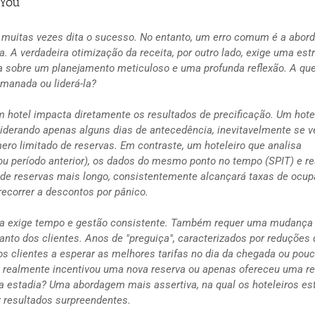
nYou
s muitas vezes dita o sucesso. No entanto, um erro comum é a abo
. A verdadeira otimização da receita, por outro lado, exige uma est
ída sobre um planejamento meticuloso e uma profunda reflexão. A qu
 manada ou liderá-la?
 hotel impacta diretamente os resultados de precificação. Um hote
iderando apenas alguns dias de antecedência, inevitavelmente se v
ero limitado de reservas. Em contraste, um hoteleiro que analisa
 período anterior), os dados do mesmo ponto no tempo (SPIT) e re
de reservas mais longo, consistentemente alcançará taxas de ocu
ecorrer a descontos por pânico.
ia exige tempo e gestão consistente. Também requer uma mudança
to dos clientes. Anos de "preguiça", caracterizados por reduções 
s clientes a esperar as melhores tarifas no dia da chegada ou pou
o realmente incentivou uma nova reserva ou apenas ofereceu uma r
a estadia? Uma abordagem mais assertiva, na qual os hoteleiros es
r resultados surpreendentes.