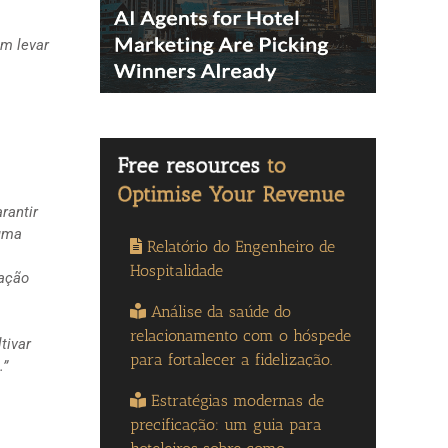
m levar
rantir
 uma
Relatório do Engenheiro de
Hospitalidade
cação
Análise da saúde do
relacionamento com o hóspede
tivar
para fortalecer a fidelização.
.”
Estratégias modernas de
precificação: um guia para