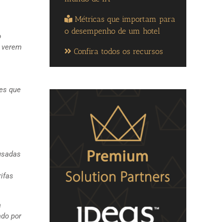
Métricas que importam para
o desempenho de um hotel
o
e verem
Confira todos os recursos
des que
usadas
rifas
a
ado por