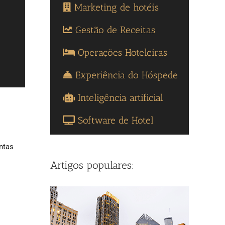
Marketing de hotéis
Gestão de Receitas
Operações Hoteleiras
Experiência do Hóspede
Inteligência artificial
Software de Hotel
ntas
Artigos populares: