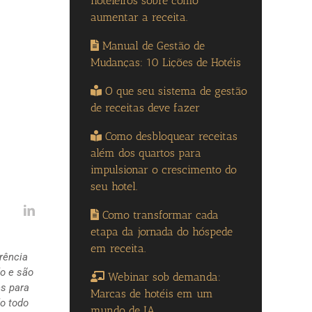
hoteleiros sobre como
aumentar a receita.
Manual de Gestão de
Mudanças: 10 Lições de Hotéis
O que seu sistema de gestão
de receitas deve fazer
Como desbloquear receitas
além dos quartos para
impulsionar o crescimento do
seu hotel.
Como transformar cada
etapa da jornada do hóspede
em receita.
rrência
o e são
Webinar sob demanda:
s para
Marcas de hotéis em um
o todo
mundo de IA