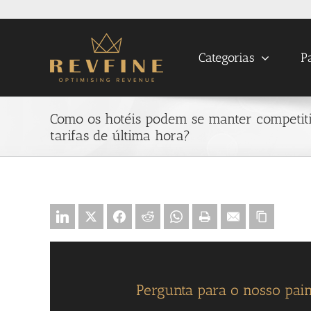
Skip
to
content
Categorias
P
Como os hotéis podem se manter competit
tarifas de última hora?
Pergunta para o nosso pain