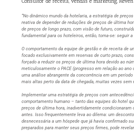
Consultor de receita, vendas e marketing, Reve
“No dinâmico mundo da hotelaria, a estratégia de preço
reativa de depender de reduções de preços de última hora
de preços de longo prazo, com visão de futuro, constru
fundamental para os hoteleiros, então, torna-se: seguir a
O comportamento da equipe de gestão e de receita de um
focado exclusivamente em reservas de curto prazo, cons
forçado a reduzir os preços de última hora devido ao núm
meticulosamente o PACE (progresso em relação ao ano ou
uma análise abrangente da concorrência em um período 
mais altas perto da data de chegada, muitas vezes sem r
Implementar uma estratégia de preços com antecedênc
comportamento humano – tanto das equipes do hotel quan
preços de última hora, inadvertidamente condicionaram o
antes. Isso frequentemente leva ao dilema: um descont
desnecessária a um hóspede que já havia confirmado su
preparados para manter seus preços firmes, pode revela