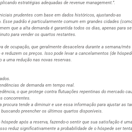
aplicando estratégias adequadas de revenue management.”.
 iniciais prudentes com base em dados históricos, ajustando-as
o. Esse padrão é particularmente comum em grandes cidades (com
sumem que a alta demanda é garantida todos os dias, apenas para s
inuto para vender os quartos restantes.
rva de ocupação, que geralmente desacelera durante a semana/mês
o e reduzem os preços. Isso pode levar a cancelamentos (de hóspe
 a uma redução nas novas reservas.
ados.
tendências de demanda em tempo real.
dência, o que protege contra flutuações repentinas do mercado ca
os concorrentes.
 a procura tende a diminuir e use essa informação para ajustar as ta
 buscando preencher os últimos quartos disponíveis.
 hóspede após a reserva, fazendo-o sentir que sua satisfação é um
sso reduz significativamente a probabilidade de o hóspede ser tent