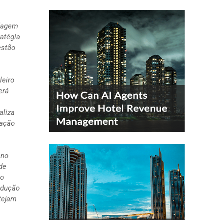
rdagem
ratégia
estão
leiro
erá
aliza
pação
 no
de
co
edução
tejam