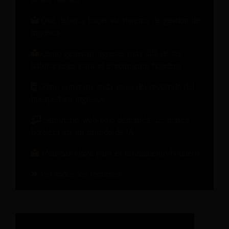
Qué debería hacer su sistema de gestión de
ingresos
Cómo generar ingresos más allá de las
habitaciones para el crecimiento hotelero
Cómo convertir cada paso del recorrido del
huésped en ingresos.
Seminario web bajo demanda: La marca
hotelera en un mundo de IA
Métricas clave para el rendimiento hotelero
Ver todos los recursos