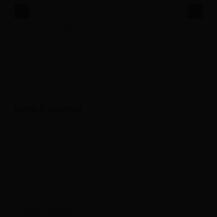
¿De cuánto debería
¿Cómo pueden los
ser realmente el
agentes de IA mejorar
presupuesto de
la gestión de ingresos
marketing de su
hoteleros?
hotel?
Leave A Comment
Comment