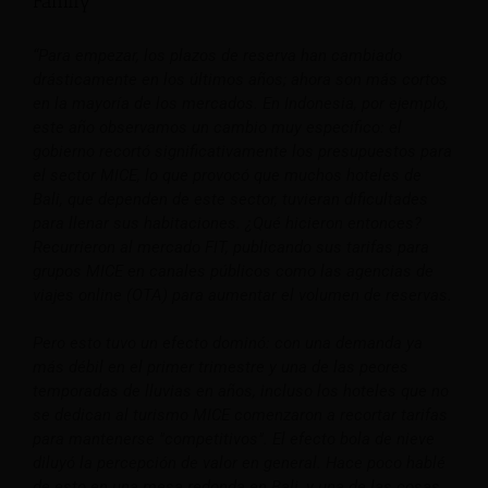
Family
“Para empezar, los plazos de reserva han cambiado
drásticamente en los últimos años; ahora son más cortos
en la mayoría de los mercados.
En Indonesia, por ejemplo,
este año observamos un cambio muy específico: el
gobierno recortó significativamente los presupuestos para
el sector MICE, lo que provocó que muchos hoteles de
Bali, que dependen de este sector, tuvieran dificultades
para llenar sus habitaciones. ¿Qué hicieron entonces?
Recurrieron al mercado FIT, publicando sus tarifas para
grupos MICE en canales públicos como las agencias de
viajes online (OTA) para aumentar el volumen de reservas.
Pero esto tuvo un efecto dominó: con una demanda ya
más débil en el primer trimestre y una de las peores
temporadas de lluvias en años, incluso los hoteles que no
se dedican al turismo MICE comenzaron a recortar tarifas
para mantenerse "competitivos". El efecto bola de nieve
diluyó la percepción de valor en general.
Hace poco hablé
de esto en una mesa redonda en Bali, y una de las cosas