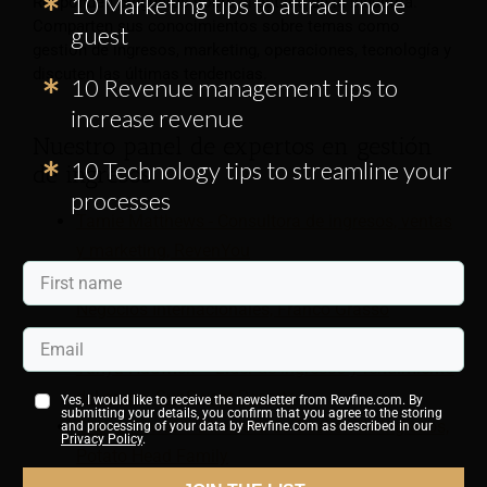
10 Marketing tips to attract more
Responden preguntas sobre el estado de la industria.
Comparten sus conocimientos sobre temas como
guest
gestión de ingresos, marketing, operaciones, tecnología y
discuten las últimas tendencias.
10 Revenue management tips to
increase revenue
Nuestro panel de expertos en gestión
10 Technology tips to streamline your
de ingresos
processes
Tamie Matthews - Consultora de ingresos, ventas
y marketing, RevenYou
Massimiliano Terzulli – Desarrollador de
Negocios Internacionales, Franco Grasso
Revenue Team
Tanya Hadwick – Líder de ingresos y rendimiento
del grupo, SunSwept Resorts
Yes, I would like to receive the newsletter from Revfine.com. By
submitting your details, you confirm that you agree to the storing
Chaya Kowal – Directora de Gestión de Ingresos,
and processing of your data by Revfine.com as described in our
Privacy Policy
.
Potato Head Family
Haga una pregunta a nuestro panel