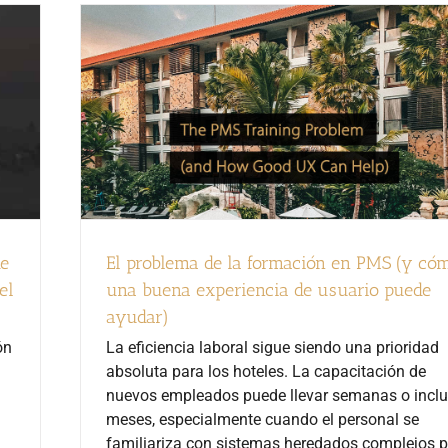
El problema de la formación en PMS (y có
de
una buena experiencia de usuario puede
el
ayudar)
La eficiencia laboral sigue siendo una prioridad
ón
absoluta para los hoteles. La capacitación de
nuevos empleados puede llevar semanas o incl
meses, especialmente cuando el personal se
familiariza con sistemas heredados complejos p