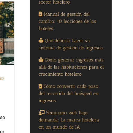
sector hotelero
Manual de gestión del
cambio: 10 lecciones de los
hoteles
Qué debería hacer su
sistema de gestión de ingresos
Cómo generar ingresos más
allá de las habitaciones para el
crecimiento hotelero
mo
Cómo convertir cada paso
del recorrido del huésped en
ingresos.
Seminario web bajo
uso
demanda: La marca hotelera
en un mundo de IA
or