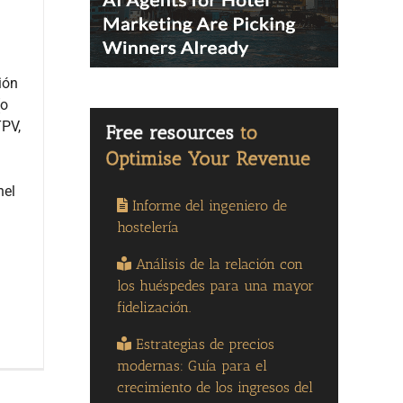
ión
(o
TPV,
nel
Informe del ingeniero de
hostelería
Análisis de la relación con
los huéspedes para una mayor
fidelización.
Estrategias de precios
modernas: Guía para el
crecimiento de los ingresos del