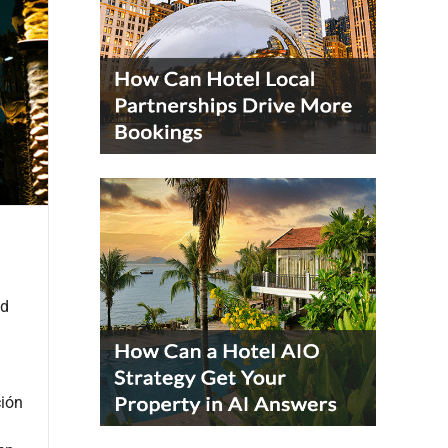
ad
ción