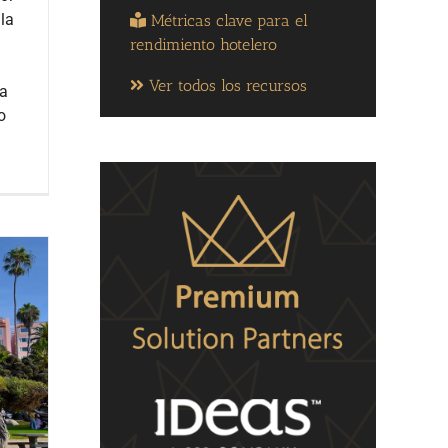
la
Métricas clave para el
rendimiento hotelero
Ver todos los recursos
ra
o