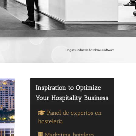
Hogar
»
Industria hotelera
»
Software
Panel de expertos en
hostelería
Marketing hotelero