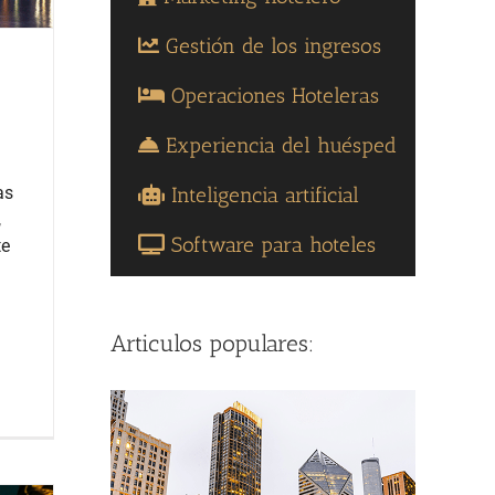
Gestión de los ingresos
Operaciones Hoteleras
.
Experiencia del huésped
Inteligencia artificial
as
,
Software para hoteles
te
Articulos populares: