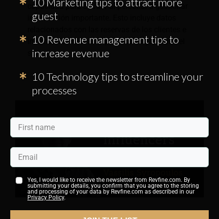
10 Marketing tips to attract more
capacidad para ayudar al personal a gestionar
guest
información importante. Esto incluye datos
relacionados con las reservas de los clientes e
10 Revenue management tips to
información relevante para los empleados del
increase revenue
spa.
10 Technology tips to streamline your
processes
Yes, I would like to receive the newsletter from Revfine.com. By
submitting your details, you confirm that you agree to the storing
and processing of your data by Revfine.com as described in our
Privacy Policy
.