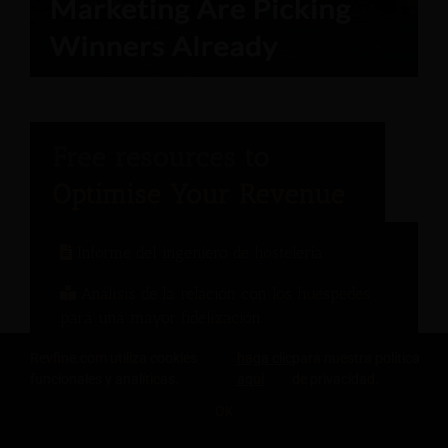
Informe del ingeniero de hostelería
Análisis de la relación con los huéspedes
para una mayor fidelización.
Estrategias de precios modernas: Guía para
Revfine.com utiliza cookies
haga clic
para nuestra política
funcionales y analíticas.
aquí
de privacidad.
el crecimiento de los ingresos del sector
hotelero
OK
Manual de gestión del cambio: 10 lecciones