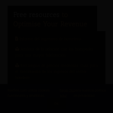
Informe del ingeniero de hostelería
Análisis de la relación con los huéspedes
para una mayor fidelización.
Estrategias de precios modernas: Guía para
el crecimiento de los ingresos del sector
hotelero
Manual de gestión del cambio: 10 lecciones
Revfine.com utiliza cookies
haga clic
para nuestra política
de los hoteles
funcionales y analíticas.
aquí
de privacidad.
OK
Qué debería hacer su sistema de gestión de
ingresos