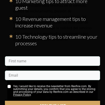
10 Marketing tips to attract more
renuncia evitable crea brechas en el servicio,
guest
costos de reclutamiento, presión de
capacitación y riesgo para la experiencia del
10 Revenue management tips to
huésped. Conclusiones clave: La retención de
increase revenue
personal hotelero protege la calidad del servicio
al mantener a los empleados experimentados
10 Technology tips to streamline your
en puestos de atención al cliente.
processes
Yes, I would like to receive the newsletter from Revfine.com. By
submitting your details, you confirm that you agree to the storing
and processing of your data by Revfine.com as described in our
Privacy Policy
.