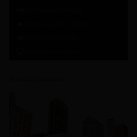
Operaciones Hoteleras
Experiencia del huésped
Inteligencia artificial
Software para hoteles
Articulos populares: