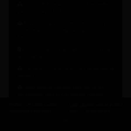
Análisis de la relación con los huéspedes
para una mayor fidelización.
Estrategias de precios modernas: Guía para
el crecimiento de los ingresos del sector
hotelero
Manual de gestión del cambio: 10 lecciones
de los hoteles
Qué debería hacer su sistema de gestión de
ingresos
Cómo generar ingresos más allá de las
habitaciones para el crecimiento hotelero
Revfine.com utiliza cookies
haga clic
para nuestra política
Cómo convertir cada paso del recorrido del
funcionales y analíticas.
aquí
de privacidad.
huésped en ingresos.
OK
Seminario web bajo demanda: La marca