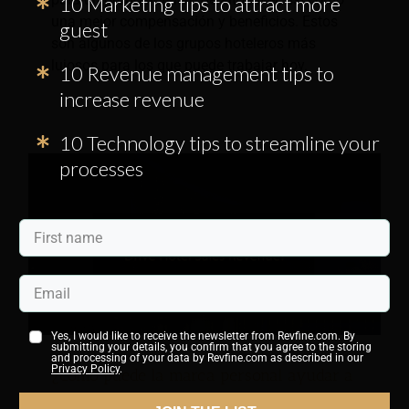
10 Marketing tips to attract more
una mejor compensación y beneficios. Estos
guest
son algunos de los grupos hoteleros más
lujosos para los que puede trabajar hoy.
10 Revenue management tips to
increase revenue
10 Technology tips to streamline your
processes
Yes, I would like to receive the newsletter from Revfine.com. By
submitting your details, you confirm that you agree to the storing
and processing of your data by Revfine.com as described in our
Privacy Policy
.
¿Cómo puede la marca personal ayudar a
impulsar los ingresos por ventas de los