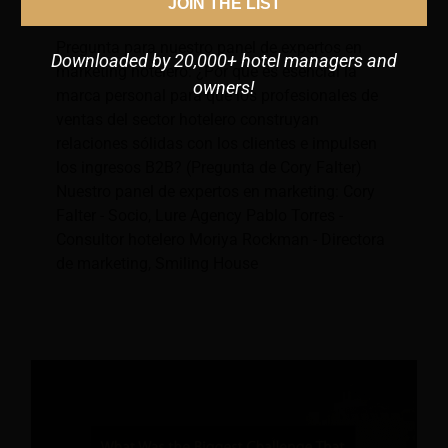
JOIN THE LIST
hoteles?
Pregunta para nuestro panel de expertos en
Downloaded by 20,000+ hotel managers and
marketing hotelero: ¿Por qué es esencial la
owners!
marca personal para que los profesionales de
ventas del sector hotelero construyan
relaciones sólidas con los clientes e impulsen
los ingresos B2B? (Pregunta de Cory Falter)
Nuestro panel de expertos en marketing: Cory
Falter - Socio, Lure Agency Pablo Torres -
Consultor hotelero Moriya Rockman - Directora
de marketing, Smiling House