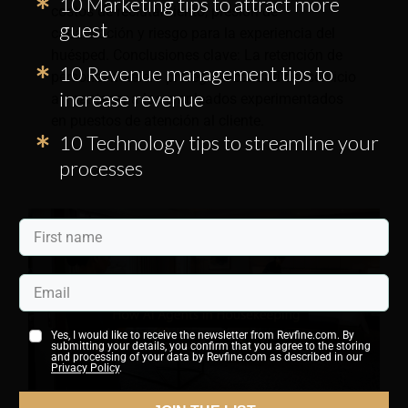
10 Marketing tips to attract more
costos de reclutamiento, presión de
guest
capacitación y riesgo para la experiencia del
huésped. Conclusiones clave: La retención de
10 Revenue management tips to
personal hotelero protege la calidad del servicio
increase revenue
al mantener a los empleados experimentados
en puestos de atención al cliente.
10 Technology tips to streamline your
processes
Yes, I would like to receive the newsletter from Revfine.com. By
submitting your details, you confirm that you agree to the storing
and processing of your data by Revfine.com as described in our
Privacy Policy
.