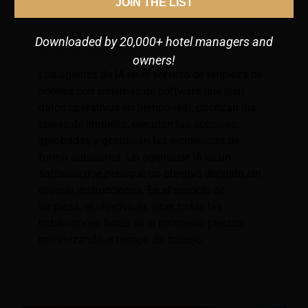
JOIN THE LIST
Cómo los agentes de IA en el servicio de
limpieza están mejorando la preparación
Downloaded by 20,000+ hotel managers and
de las habitaciones
owners!
Los agentes de IA en el servicio de limpieza de
hoteles son sistemas de software que leen
datos operativos en tiempo real, priorizan las
tareas de limpieza, ejecutan las acciones
aprobadas y gestionan las incidencias de
forma autónoma. Un agente de IA es un
software que persigue un objetivo definido sin
esperar instrucciones. En el servicio de
limpieza, el objetivo es tener todas las
habitaciones listas en el momento preciso,
minimizando el tiempo de trabajo.