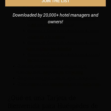
hotel
JOIN THE LIST
Ejemplo 1: la tarjeta de bienvenida del hotel
clásico
Downloaded by 20,000+ hotel managers and
Ejemplo 2: una tarjeta de bienvenida de
owners!
hotel con experiencia local
Ejemplo 3: Tarjeta de bienvenida de hotel
orientada a la familia
Ejemplo 4: Tarjeta de bienvenida de hotel
para viajeros de negocios
Ejemplo 5: Tarjeta de bienvenida del hotel
escrita a mano
Cómo transmitir su mensaje: tarjetas de
bienvenida de hotel físicas y digitales
Crear el mensaje de bienvenida del hotel ideal
Cómo escribir una excelente carta de bienvenida
¿Qué es una Tarjeta de
Bienvenida para Huéspedes de