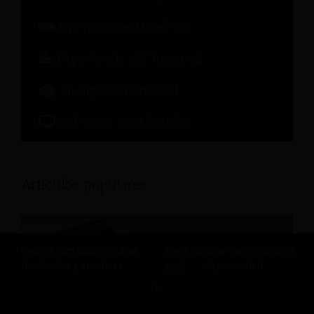
Operaciones Hoteleras
Experiencia del huésped
Inteligencia artificial
Software para hoteles
Articulos populares:
Revfine.com utiliza cookies
haga clic
para nuestra política
funcionales y analíticas.
aquí
de privacidad.
OK
COMPARTE ESTE CONOCIMIENTO