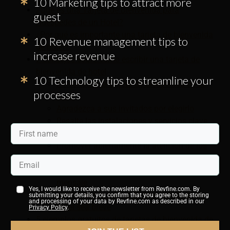
10 Marketing tips to attract more
¿Qué es una Tarjeta de Bienvenida para
guest
Huéspedes de un Hotel?
¿Por qué es importante una tarjeta de bienvenida
10 Revenue management tips to
de hotel?
increase revenue
7 consejos sobre cómo escribir una tarjeta de
bienvenida de hotel
10 Technology tips to streamline your
Personalice la tarjeta de bienvenida de su
processes
hotel
Agradezca a sus invitados por elegirlo
Resalte las instalaciones y servicios clave
Incluir información de contacto importante
Promover abiertamente la atención de los
empleados
Considere un llamado a la acción en su
mensaje
Yes, I would like to receive the newsletter from Revfine.com. By
Intente que la tarjeta de bienvenida de su
submitting your details, you confirm that you agree to the storing
and processing of your data by Revfine.com as described in our
hotel sea breve
Privacy Policy
.
5 ejemplos gratuitos de tarjetas de bienvenida de