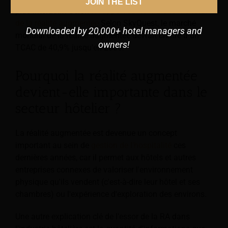
JOIN THE LIST
plus interactif. Selon
le rapport sur le marché mondial
de la réalité augmentée
Selon SkyQuest, le marché
Downloaded by 20,000+ hotel managers and
mondial de la réalité augmentée devrait croître à un
owners!
TCAC de 40,9% jusqu'en 2030.
Pourquoi la réalité augmentée
devient-elle importante dans le
secteur hôtelier ?
La réalité augmentée est devenue un concept
important au sein de
gestion de l'hospitalité
ces
dernières années, car il permet aux hôtels et autres
entreprises connexes de valoriser l'environnement
physique qu'ils vendent (c'est-à-dire leur hôtel et ses
chambres) ou l'expérience d'exploration des environs.
Une autre explication clé de l’essor de la RA dans