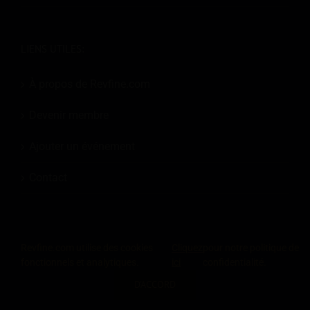
LIENS UTILES:
À propos de Revfine.com
Devenir membre
Ajouter un événement
Contact
Revfine.com utilise des cookies
Cliquez
pour notre politique de
fonctionnels et analytiques.
ici
confidentialité.
© 2026
Revfine.com
-
Conditions générales de la publicité
-
Politique de
D'ACCORD
confidentialité
.
PARTAGEZ CETTE CONNAISSANCE
LinkedIn
X
Facebook
Instagram
RSS