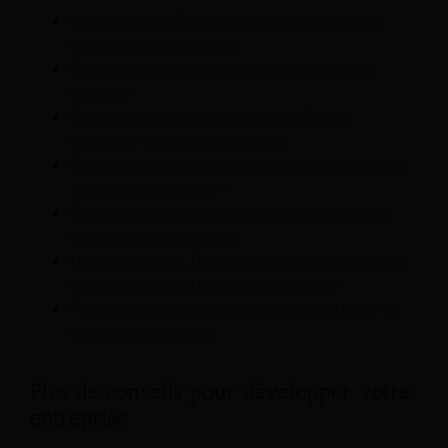
La technologie Blockchain et ses utilisations
dans l'industrie hôtelière
Exemples de robots utilisés dans l'industrie
hôtelière
Comment l'Internet des objets (IoT) peut
bénéficier à l'industrie hôtelière
Comment la commande vocale peut-elle profiter
à l'industrie hôtelière ?
Cas d'utilisation de la reconnaissance faciale
dans l'industrie hôtelière
Hôtel intelligent ; Quels sont les avantages pour
les propriétaires d'hôtels et les clients ?
Façons de transformer une chambre d’hôtel en
chambre intelligente
Plus de conseils pour développer votre
entreprise