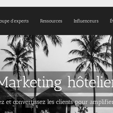
oupe d'experts
Ressources
Influenceurs
É
Marketing hôtelie
ez et convertissez les clients pour amplifie