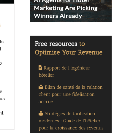
s
ts
t
p
Rapport de l'ingénieur
hôtelier
Bilan de santé de la relation
e
client pour une fidélisation
lus
accrue
nt.
Stratégies de tarification
modernes : Guide de l'hôtelier
pour la croissance des revenus