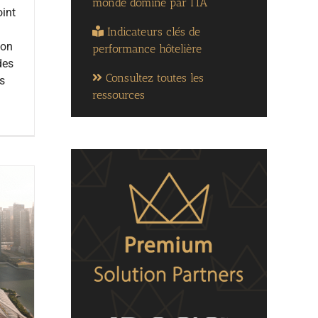
monde dominé par l’IA
oint
Indicateurs clés de
ion
performance hôtelière
des
Consultez toutes les
és
ressources