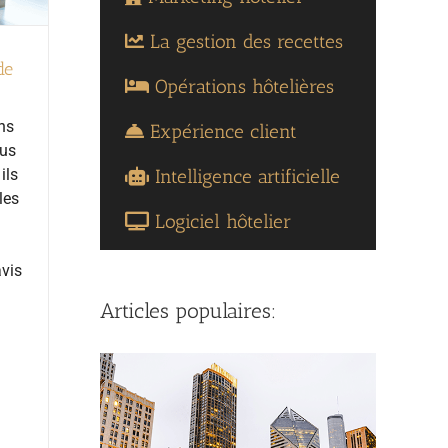
La gestion des recettes
de
Opérations hôtelières
ans
Expérience client
lus
Intelligence artificielle
ils
les
Logiciel hôtelier
avis
Articles populaires: