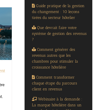
Guide pratique de la gestion
du changement : 10 leçons
tirées du secteur hôtelier
Que devrait faire votre
système de gestion des revenus
?
Comment générer des
revenus autres que les
chambres pour stimuler la
croissance hôtelière
ent
Comment transformer
chaque étape du parcours
ère
client en revenus
t.
Webinaire à la demande :
La marque hôtelière dans un