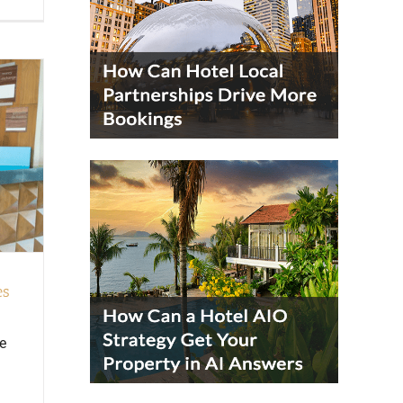
es
e
i