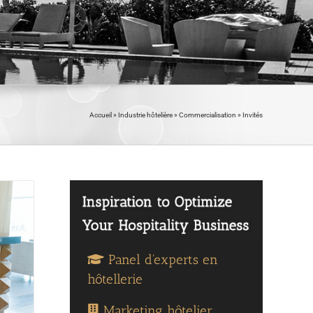
Accueil
»
Industrie hôtelière
»
Commercialisation
»
Invités
Panel d'experts en
hôtellerie
Marketing hôtelier