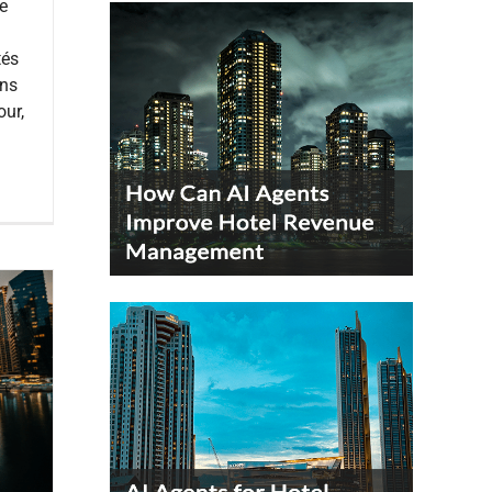
de
tés
ons
our,