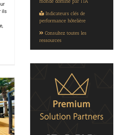
monde dominé par l’IA
our
 ils
Indicateurs clés de
performance hôtelière
e,
Consultez toutes les
ressources