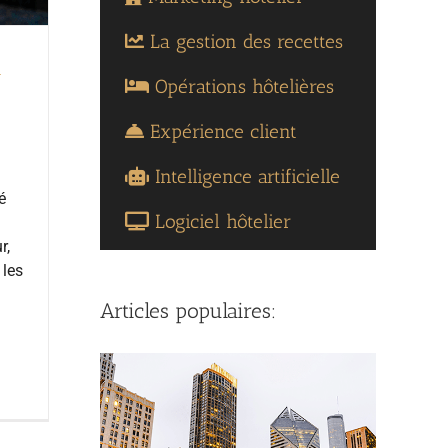
La gestion des recettes
l
Opérations hôtelières
Expérience client
Intelligence artificielle
é
Logiciel hôtelier
r,
 les
Articles populaires: