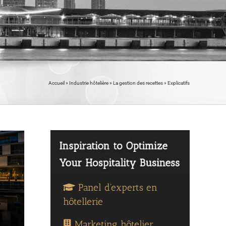
Accueil
»
Industrie hôtelière
»
La gestion des recettes
»
Explicatifs
Panel d'experts en
hôtellerie
Marketing hôtelier