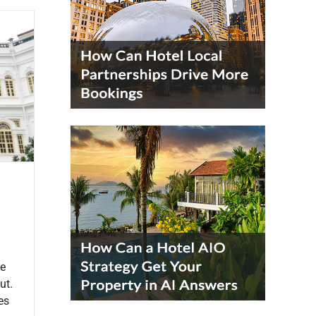
le
ut.
es