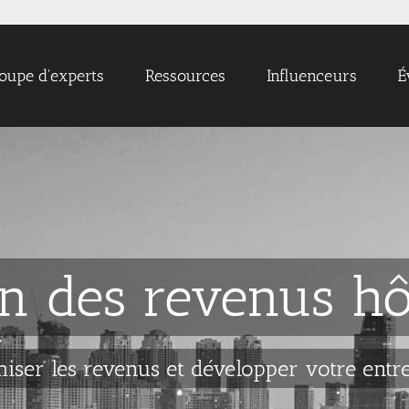
oupe d'experts
Ressources
Influenceurs
É
n des revenus hô
iser les revenus et développer votre entr