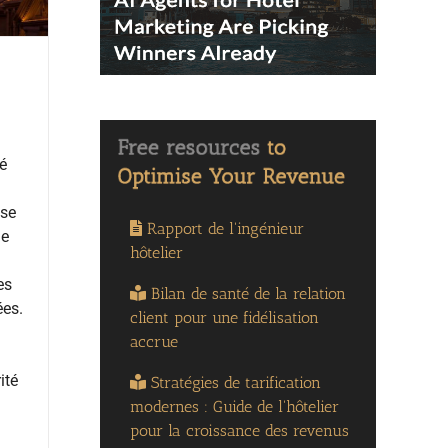
ié
yse
Rapport de l'ingénieur
de
hôtelier
es
Bilan de santé de la relation
ées.
client pour une fidélisation
accrue
ité
Stratégies de tarification
modernes : Guide de l'hôtelier
pour la croissance des revenus