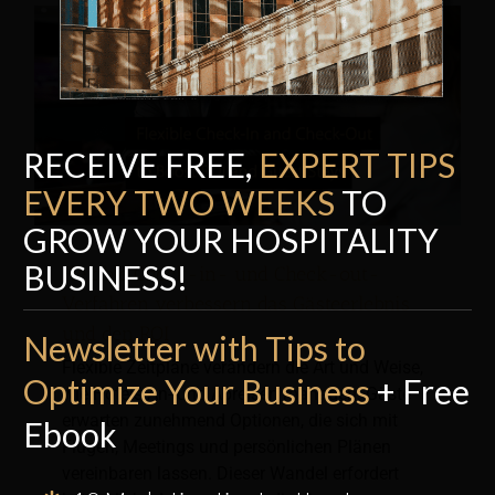
RECEIVE FREE,
EXPERT TI
P
S
EVERY TWO WEEKS
TO
GROW YOUR HOSPITALITY
BUSINESS!
Flexible Check-in- und Check-out-
Verfahren verbessern das Gästeerlebnis
und den ROI
Newsletter with Tips to
Flexible Zeitpläne verändern die Art und Weise,
Optimize Your Business
+ Free
wie Hotels An- und Abreisen managen. Gäste
erwarten zunehmend Optionen, die sich mit
Ebook
Flügen, Meetings und persönlichen Plänen
vereinbaren lassen. Dieser Wandel erfordert