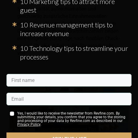
10 Marketing tips to attract more
betriebliche Anpassungen, die die
guest
Servicequalität aufrechterhalten und
gleichzeitig zusätzliche Einnahmequellen
10 Revenue management tips to
erschließen. Warum flexible Zeiten heute zum
Gästeerlebnis gehören: Branchenzahlen zeigen
increase revenue
eine steigende Nachfrage nach flexiblen Check-
in- und Check-out-Zeiten. Ein Statista-Bericht
10 Technology tips to streamline your
von
processes
Yes, I would like to receive the newsletter from Revfine.com. By
submitting your details, you confirm that you agree to the storing
and processing of your data by Revfine.com as described in our
Privacy Policy
.