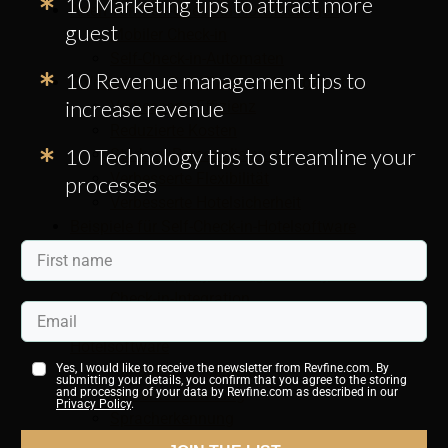
10 Marketing tips to attract more
Arten von Self-Check-in-Hotellösungen
guest
Mobiler Check-in
Self-Check-in-Automaten
10 Revenue management tips to
5 Vorteile des Self-Check-in-Hotelbetriebs
increase revenue
Verbesserte Effizienz
Reduzierte Kosten
10 Technology tips to streamline your
Stärkere Personalisierung
Verbesserte Flexibilität
processes
Verbesserte Hotelsicherheit
Beispiele für Self-Check-in-Hotelsoftware
Spezielle mobile Apps für Hotels
Hotel-Property-Management-System mit
Check-in-Integration
Fortschrittliche Technologie in der Self-Check-in-
Hotelsoftware
Künstliche Intelligenz
Yes, I would like to receive the newsletter from Revfine.com. By
submitting your details, you confirm that you agree to the storing
Gesichtserkennung
and processing of your data by Revfine.com as described in our
Privacy Policy
.
Spracherkennung
Technologieoptionen für Hotels erkunden