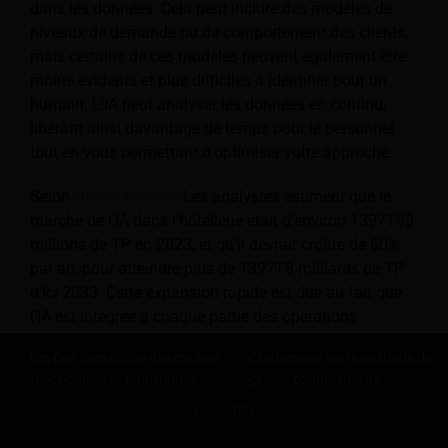
dans les données. Cela peut inclure des modèles de
niveaux de demande ou de comportement des clients,
mais certains de ces modèles peuvent également être
moins évidents et plus difficiles à identifier pour un
humain. L'IA peut analyser les données en continu,
libérant ainsi davantage de temps pour le personnel
tout en vous permettant d'optimiser votre approche.
Selon
Oracle NetSuite
Les analystes estiment que le
marché de l'IA dans l'hôtellerie était d'environ 1397T90
millions de TP en 2023, et qu'il devrait croître de 60%
par an, pour atteindre plus de 1397T8 milliards de TP
d'ici 2033. Cette expansion rapide est due au fait que
l'IA est intégrée à chaque partie des opérations
hôtelières, des chatbots de réception et de la
Revfine.com utilise des cookies
Cliquez
pour notre politique de
planification du ménage aux moteurs de tarification
fonctionnels et analytiques.
ici
confidentialité.
dynamique.
D'ACCORD
PARTAGEZ CETTE CONNAISSANCE
Par exemple,
Le Marriott Bonvoy a introduit une