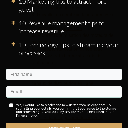
10 Marketing tips to attract more
1. Analyser le marché
2. Optimisation des prix
guest
3. Travailler en étroite collaboration avec
d'autres départements
10 Revenue management tips to
4. Stratégies de prévision
increase revenue
5. Adoptez l’optimisation des moteurs de
recherche
10 Technology tips to streamline your
6. Utilisez la tarification dynamique
processes
7. Choisissez la bonne stratégie de
tarification
8. Incitations pour les réservations directes
9. Donner la priorité à la gestion des
canaux de distribution en ligne
10. Concentrez-vous sur l'optimisation
mobile
11. Travaillez avec un Revenue Manager
Yes, I would like to receive the newsletter from Revfine.com. By
submitting your details, you confirm that you agree to the storing
indépendant
and processing of your data by Revfine.com as described in our
Privacy Policy
.
12. L'IA dans la gestion des revenus
13. Stratégie de gestion des revenus