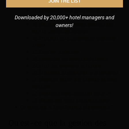
JOIN THE LIST
auxiliaires
14. Concentrez-vous sur la fidélisation des
Downloaded by 20,000+ hotel managers and
clients
15. Utilisation des données omnicanales
owners!
pour la gestion des revenus
16. Prévision de la demande de chambres
d'hôtel
17. Fidéliser la clientèle
18. Construire des partenariats locaux
19. Créer des segments de marché
20. Établissez un calendrier de la demande
21. Mettre en œuvre une stratégie de vente
incitative
22. Optimisez votre utilisation des OTA
23. Utilisez des outils d'automatisation
Qu'est-ce que le Total Revenue Management ?
Qu’est-ce que la gestion des