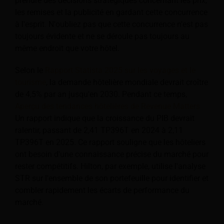
prendre des décisions stratégiques concernant les prix,
les remises et la publicité en gardant cette concurrence
à l'esprit. N'oubliez pas que cette concurrence n'est pas
toujours évidente et ne se déroule pas toujours au
même endroit que votre hôtel.
Selon le
Rapport Statista 2025 sur les voyages et le
tourisme
, la demande hôtelière mondiale devrait croître
de 4,5% par an jusqu'en 2030. Pendant ce temps,
Aperçu des tendances hôtelières de Revenue Matters
Un rapport indique que la croissance du PIB devrait
ralentir, passant de 2,41 TP396T en 2024 à 2,11
TP396T en 2025. Ce rapport souligne que les hôteliers
ont besoin d'une connaissance précise du marché pour
rester compétitifs. Hilton, par exemple, utilise l'analyse
STR sur l'ensemble de son portefeuille pour identifier et
combler rapidement les écarts de performance du
marché.