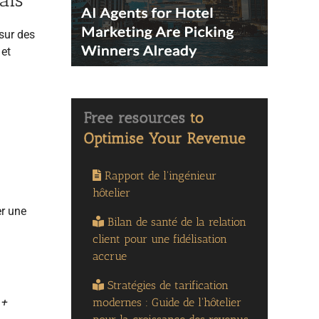
 sur des
 et
Rapport de l'ingénieur
hôtelier
er une
Bilan de santé de la relation
client pour une fidélisation
accrue
Stratégies de tarification
modernes : Guide de l'hôtelier
 +