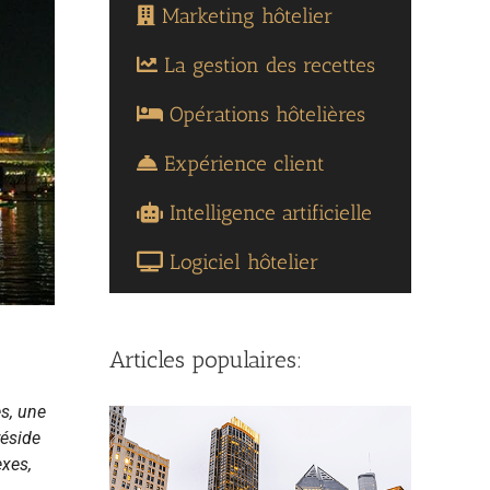
Marketing hôtelier
La gestion des recettes
Opérations hôtelières
Expérience client
Intelligence artificielle
Logiciel hôtelier
Articles populaires:
s, une
réside
exes,