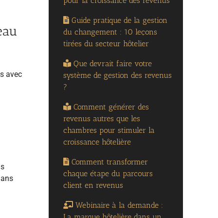
pour la croissance des revenus
Guide pratique de la gestion
eau
du changement : 10 leçons
tirées du secteur hôtelier
Que devrait faire votre
es avec
système de gestion des revenus
?
Comment générer des
revenus autres que les
chambres pour stimuler la
croissance hôtelière
Comment transformer
ls
chaque étape du parcours
dans
client en revenus
Webinaire à la demande :
La marque hôtelière dans un