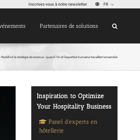
Inscrivez-vous à notre newsletter
FR
vénements
Partenaires de solutions
»
Redéfinir la stratégie de revenus : quand l'IA et l'expertise humaine travaillent ensemble
Panel d'experts en
hôtellerie