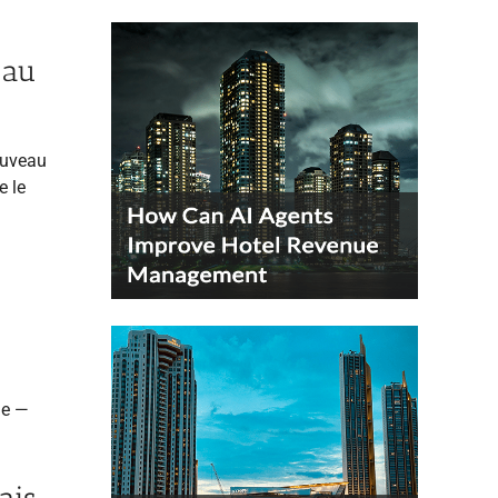
 au
nouveau
e le
ne —
ais