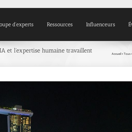
oupe d'experts
Ressources
Influenceurs
É
IA et l'expertise humaine travaillent
Accueil
»
Tous