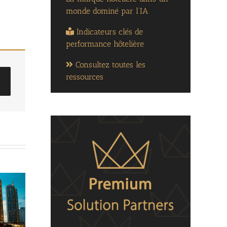
monde dominé par l’IA
Indicateurs clés de
performance hôtelière
Consultez toutes les
ressources