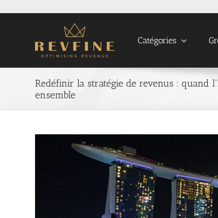
Skip
to
content
Catégories
Gr
Redéfinir la stratégie de revenus : quand l'
ensemble
View
Larger
Image