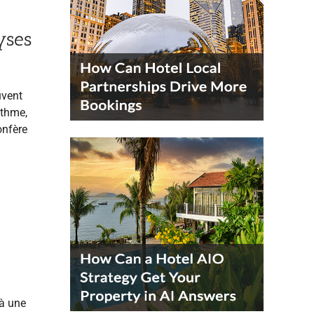
yses
uvent
ythme,
onfère
 à une