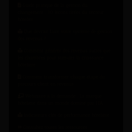
Guide pratique de la gestion du
changement : 10 leçons tirées du secteur
hôtelier
Que devrait faire votre système de gestion
des revenus ?
Comment générer des revenus autres que
les chambres pour stimuler la croissance
hôtelière
Comment transformer chaque étape du
parcours client en revenus
Webinaire à la demande : La marque
hôtelière dans un monde dominé par l’IA
Indicateurs clés de performance hôtelière
Consultez toutes les ressources