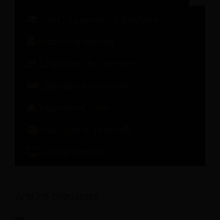
Panel d'experts en hôtellerie
Marketing hôtelier
La gestion des recettes
Opérations hôtelières
Expérience client
Intelligence artificielle
Logiciel hôtelier
Articles populaires: