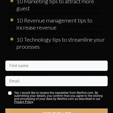
10 Marketing tips to attract more
guest
Les revenue managers indépendants jouent un rôle
essentiel dans la maximisation des revenus hôteliers
10 Revenue management tips to
grâce à l’analyse stratégique, à la tarification et à la
gestion de la distribution. Ce tableau met en évidence
increase revenue
leurs rôles clés, de l'analyse de marché aux stratégies
de tarification, ainsi que leur impact positif sur la
10 Technology tips to streamline your
réussite financière d'un hôtel.
processes
Fonction principale
Description des tâ
Analyse de marché
Réaliser des analy
Stratégie de prix
Développer et mett
Yes, I would like to receive the newsletter from Revfine.com. By
submitting your details, you confirm that you agree to the storing
La gestion des canaux
Gérer les canaux de
and processing of your data by Revfine.com as described in our
Privacy Policy
.
Prévision des revenus
Utiliser des donnée