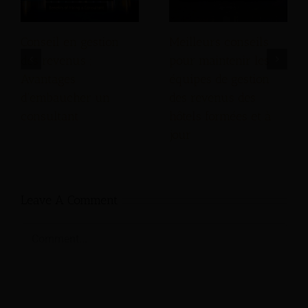
Conseil en gestion
Meilleurs conseils
des revenus ;
pour maintenir les
Avantages
équipes de gestion
d'embaucher un
des revenus des
consultant
hôtels formées et à
jour
Leave A Comment
Comment