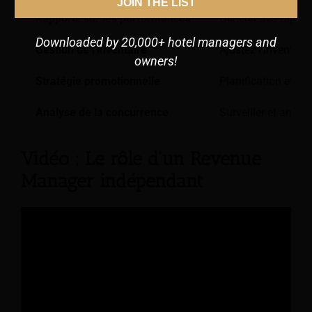
JOIN THE LIST
Rapports sur les performances
Générer des rapport
Downloaded by 20,000+ hotel managers and
Gestion de l'inventaire
Ajustez l'inventai
owners!
Stratégie promotionnelle
Planification et m
Analyse de la concurrence
Surveiller et analy
Vidéo : Le rôle d'un Revenue
Manager indépendant