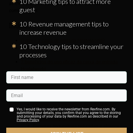
10 Marketing tips to attract more
as melhores práticas para gerenciar reservas e
guest
comunicação.
10 Revenue management tips to
Índice:
increase revenue
O que é a caixa de entrada Hostelworld?
10 Technology tips to streamline your
Por que a caixa de entrada Hostelworld é
processes
importante?
7 benefícios do uso eficaz da caixa de entrada
Hostelworld
Eficiência aprimorada e satisfação do
hóspede
Gestão Centralizada de Comunicações com
Hóspedes
Experiência aprimorada para hóspedes
Yes, I would like to receive the newsletter from Revfine.com. By
antes da chegada
submitting your details, you confirm that you agree to the storing
and processing of your data by Revfine.com as described in our
Gestão eficaz de reservas de grupo
Privacy Policy
.
Barreiras linguísticas reduzidas e alcance