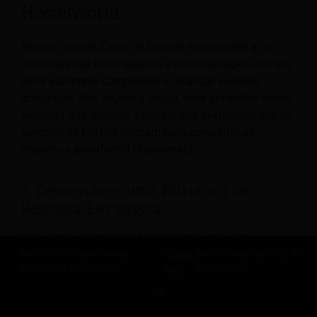
Hostelworld
Elevar o uso da Caixa de Entrada Hostelworld a um
novo patamar pode ajudá-lo a obter vantagem em um
setor altamente competitivo e alcançar sucesso
duradouro. Nas seções a seguir, você aprenderá sobre
algumas das técnicas e estratégias avançadas que os
gerentes de hostels utilizam para aproveitar ao
máximo a plataforma Hostelworld:
1. Desenvolver uma Estrutura de
Resposta Estratégica
Use o Inbox Hostelworld para desenvolver uma
abordagem estratégica para lidar com as
Revfine.com usa cookies
Clique
para a nossa política de
funcionais e analíticos.
aqui
privacidade.
comunicações com os clientes, com base na urgência
e no impacto nos negócios. Crie um sistema para
OK
COMPARTILHE ESTE CONHECIMENTO
categorizar as mensagens recebidas, para que você