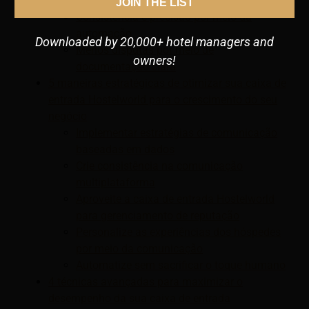
expandido
JOIN THE LIST
Consistência e precisão por meio da
automação
Downloaded by 20,000+ hotel managers and
Menos disputas por meio de
owners!
documentação clara
5 maneiras estratégicas de otimizar sua caixa de
entrada Hostelworld para o crescimento do seu
negócio
Implementar estratégias de comunicação
baseadas em dados
Crie consistência na comunicação
multiplataforma
Aproveite a caixa de entrada Hostelworld
para gerenciamento de reputação
Personalize as experiências dos hóspedes
por meio da comunicação
Automatize sem sacrificar o toque humano
4 técnicas avançadas para maximizar o
desempenho da sua caixa de entrada