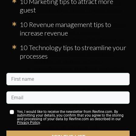
10 Marketing tips to attract more
Avviare la tua attività nel settore alberghiero: 10
guest
consigli essenziali per avviare l'impresa dei tuoi
sogni
10 Revenue management tips to
Progetto della struttura aziendale: costruire
increase revenue
una solida base per il successo
Dall'idea all'esecuzione: trasformare la tua
10 Technology tips to streamline your
visione in realtà con un business plan
Perfezione delle pratiche burocratiche:
processes
orientarsi nel labirinto normativo
Capacità di spesa: identificare e indirizzare
i giusti segmenti di ospiti
Posizione, posizione, posizione: scegliere il
sito giusto per la tua attività
Personale per il successo: costruire un
team di ospitalità ad alte prestazioni
Branding nel settore alberghiero: creare
Yes, I would like to receive the newsletter from Revfine.com. By
submitting your details, you confirm that you agree to the storing
un'identità memorabile
and processing of your data by Revfine.com as described in our
Privacy Policy
.
Sbloccare le informazioni sulla
concorrenza per il successo