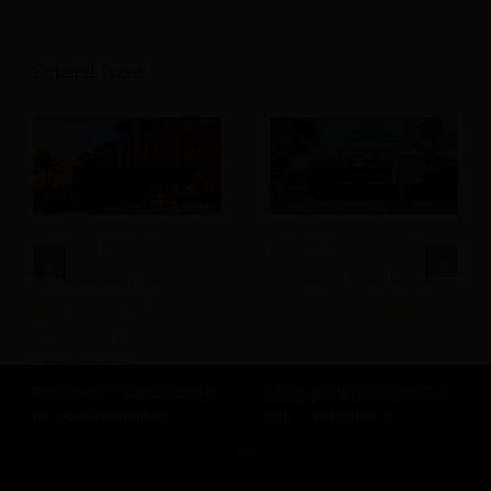
Related Posts
Come misurare la
Diversificazione del
redditività della tua
patrimonio: perché
attività alberghiera
gli investitori
scelgono i fondi
alberghieri
Revfine.com utilizza cookie
Clicca
per la nostra politica
funzionali e analitici.
qui
sulla privacy.
OK
Leave A Comment
CONDIVIDI QUESTA CONOSCENZA