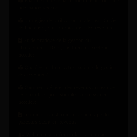
Bilan de santé de la relation client pour une
fidélisation accrue
Stratégies de tarification modernes : Guide
de l'hôtelier pour la croissance des revenus
Guide pratique de la gestion du
changement : 10 leçons tirées du secteur
hôtelier
Que devrait faire votre système de gestion
des revenus ?
Comment générer des revenus autres que
les chambres pour stimuler la croissance
hôtelière
Comment transformer chaque étape du
parcours client en revenus
Webinaire à la demande : La marque