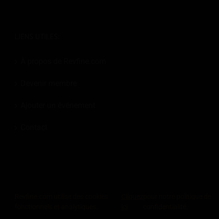
LIENS UTILES:
À propos de Revfine.com
Devenir membre
Ajouter un événement
Contact
© 2026
Revfine.com
-
Conditions générales de la publicité
-
Politique de
Revfine.com utilise des cookies
Cliquez
pour notre politique de
confidentialité
.
fonctionnels et analytiques.
ici
confidentialité.