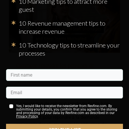
10 Marketing tips to attract more
guest
10 Revenue management tips to
increase revenue
10 Technology tips to streamline your
processes
Comment résoudre les pénuries de
personnel hôtelier et garder les équipes
motivées
Les problèmes de personnel sont l'un des
principaux problèmes de l'industrie hôtelière, et
il n'existe pas de solution rapide ou facile à ce
Yes, I would like to receive the newsletter from Revfine.com. By
submitting your details, you confirm that you agree to the storing
problème. Alors que les hôteliers du monde
and processing of your data by Revfine.com as described in our
Privacy Policy
.
entier luttent pour répondre à la demande
croissante des clients malgré la réduction du