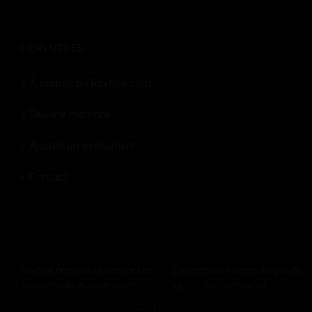
LIENS UTILES:
À propos de Revfine.com
Devenir membre
Ajouter un événement
Contact
Revfine.com utilise des cookies
Cliquez
pour notre politique de
© 2026
Revfine.com
-
Conditions générales de la publicité
-
Politique de
fonctionnels et analytiques.
ici
confidentialité.
confidentialité
.
D'ACCORD
LinkedIn
X
Facebook
Instagram
RSS