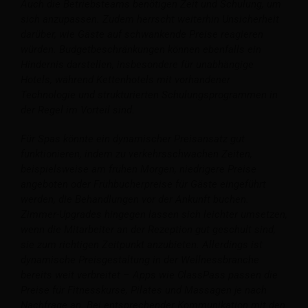
Auch die Betriebsteams benötigen Zeit und Schulung, um
sich anzupassen. Zudem herrscht weiterhin Unsicherheit
darüber, wie Gäste auf schwankende Preise reagieren
würden. Budgetbeschränkungen können ebenfalls ein
Hindernis darstellen, insbesondere für unabhängige
Hotels, während Kettenhotels mit vorhandener
Technologie und strukturierten Schulungsprogrammen in
der Regel im Vorteil sind.
Für Spas könnte ein dynamischer Preisansatz gut
funktionieren, indem zu verkehrsschwachen Zeiten,
beispielsweise am frühen Morgen, niedrigere Preise
angeboten oder Frühbucherpreise für Gäste eingeführt
werden, die Behandlungen vor der Ankunft buchen.
Zimmer-Upgrades hingegen lassen sich leichter umsetzen,
wenn die Mitarbeiter an der Rezeption gut geschult sind,
sie zum richtigen Zeitpunkt anzubieten. Allerdings ist
dynamische Preisgestaltung in der Wellnessbranche
bereits weit verbreitet – Apps wie ClassPass passen die
Preise für Fitnesskurse, Pilates und Massagen je nach
Nachfrage an. Bei entsprechender Kommunikation mit den