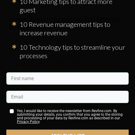
10 Marketing tips to attract more
guest
Unser Expertengremium für Revenue
10 Revenue management tips to
Management
increase revenue
Pablo Torres – Hotelberater
10 Technology tips to streamline your
Tamie Matthews – Umsatz-, Vertriebs- und
processes
Marketingberaterin, RevenYou
Massimiliano Terzulli – Revenue Management
Consultant, Franco Grasso Revenue Team
Niko Krauseneck – Gründer, RevenueRebel
Mariska van Heemskerk – Inhaberin, Revenue
Management Works
Heiko Rieder – Senior Vice President Commercial
Yes, I would like to receive the newsletter from Revfine.com. By
& Distribution, Step Partners Europe
submitting your details, you confirm that you agree to the storing
and processing of your data by Revfine.com as described in our
Dermot Herlihy – Group Revenue Director,
Privacy Policy
.
Orascoma Hotels Management