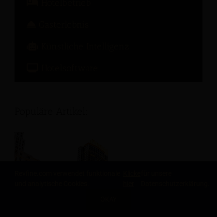
Hotelbetrieb
Gasterlebnis
Künstliche Intelligenz
Hotelsoftware
Populäre Artikel:
Revfine.com verwendet funktionale
Klicke
für unsere
und analytische Cookies.
hier
Datenschutzerklärung.
OKAY
TEILE DIESEN ARTIKEL