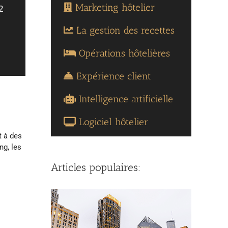
Marketing hôtelier
2
La gestion des recettes
Opérations hôtelières
Expérience client
Intelligence artificielle
Logiciel hôtelier
t à des
ng, les
Articles populaires: