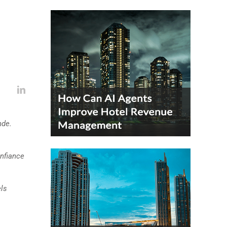
nde.
nfiance
els