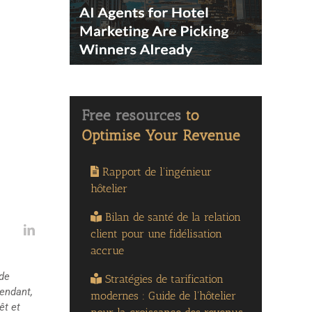
Rapport de l'ingénieur
hôtelier
Bilan de santé de la relation
client pour une fidélisation
accrue
 de
Stratégies de tarification
pendant,
modernes : Guide de l'hôtelier
êt et