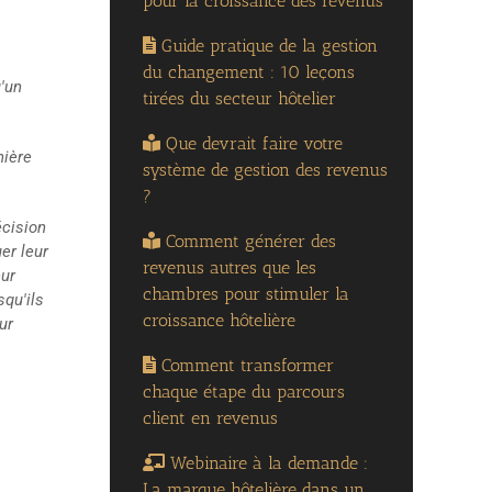
pour la croissance des revenus
Guide pratique de la gestion
du changement : 10 leçons
'un
tirées du secteur hôtelier
Que devrait faire votre
nière
système de gestion des revenus
?
écision
Comment générer des
er leur
revenus autres que les
eur
chambres pour stimuler la
squ'ils
croissance hôtelière
ur
Comment transformer
chaque étape du parcours
client en revenus
Webinaire à la demande :
La marque hôtelière dans un