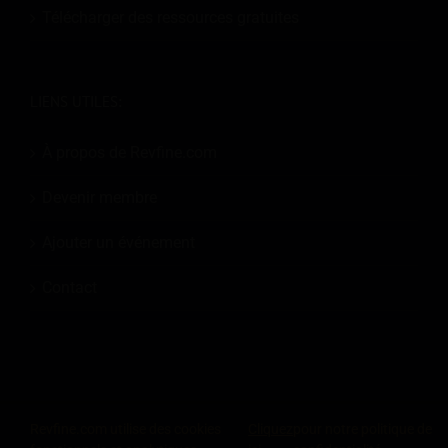
Télécharger des ressources gratuites
LIENS UTILES:
À propos de Revfine.com
Devenir membre
Ajouter un événement
Contact
© 2026
Revfine.com
-
Conditions générales de la publicité
-
Politique de
Revfine.com utilise des cookies
Cliquez
pour notre politique de
confidentialité
.