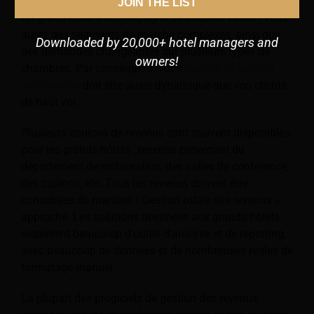
JOIN THE LIST
Un grand hôtel s’accompagne de besoins variés ; vous
aurez des segments de marché complexes, ainsi que
Downloaded by 20,000+ hotel managers and
des demandes changeantes sur plusieurs types de
owners!
chambres. Par conséquent, votre
logiciel de gestion
des revenus
doit être aussi dynamique que vos clients
de haut vol.
Plusieurs sources de revenus sont souvent disponibles
pour les grands hôtels ; revenus provenant du
département de restauration, des salles de conférence,
des casinos, etc. Tous les revenus doivent être
considérés de manière
« Gestion totale des revenus »
approche. Les solutions destinées aux grands hôtels
requièrent beaucoup d'outils d'analyse et de reporting,
avec beaucoup de données et de nombreuses règles de
formatage manuel.
La plupart des progiciels de gestion des revenus