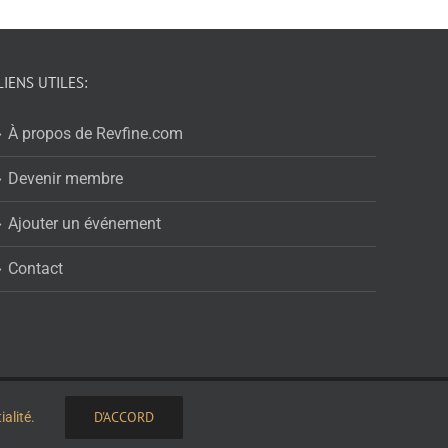
LIENS UTILES:
À propos de Revfine.com
Devenir membre
Ajouter un événement
Contact
LinkedIn
X
Facebook
Instagram
RSS
D'ACCORD
alité.