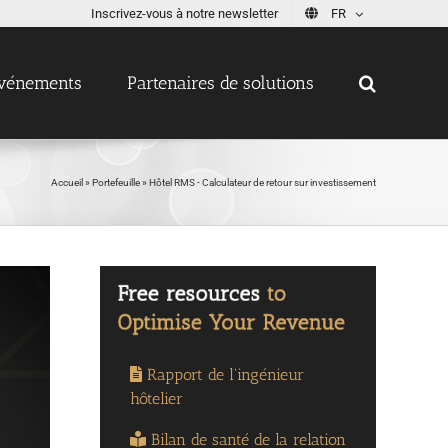
Inscrivez-vous à notre newsletter
FR
vénements
Partenaires de solutions
Accueil
»
Portefeuille
»
Hôtel RMS - Calculateur de retour sur investissement
Rapport de l'ingénieur
hôtelier
Bilan de santé de la relation