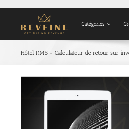
Skip
to
content
Catégories
Gr
Hôtel RMS - Calculateur de retour sur inv
View
Larger
Image