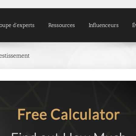
oupe d'experts
Ressources
Influenceurs
É
estissement