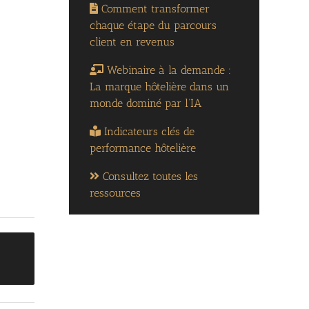
Comment transformer
chaque étape du parcours
client en revenus
Webinaire à la demande :
La marque hôtelière dans un
monde dominé par l’IA
Indicateurs clés de
performance hôtelière
Consultez toutes les
ressources