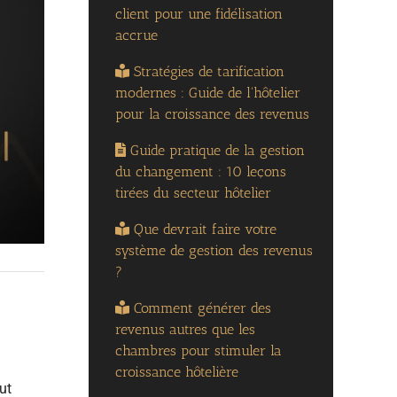
client pour une fidélisation
accrue
Stratégies de tarification
modernes : Guide de l'hôtelier
pour la croissance des revenus
Guide pratique de la gestion
du changement : 10 leçons
tirées du secteur hôtelier
Que devrait faire votre
système de gestion des revenus
?
Comment générer des
revenus autres que les
chambres pour stimuler la
croissance hôtelière
ut