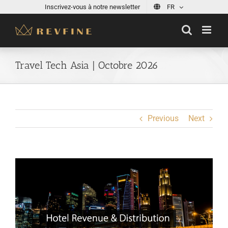
Skip
Inscrivez-vous à notre newsletter
FR
to
content
Travel Tech Asia | Octobre 2026
Previous
Next
View
Larger
Image