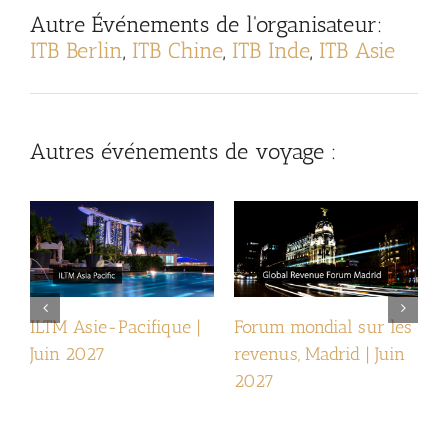
Autre
Événements de l'organisateur
:
ITB Berlin
,
ITB Chine
,
ITB Inde
,
ITB Asie
Autres événements de voyage :
ILTM Asie-Pacifique |
Forum mondial sur les
I
Juin 2027
revenus, Madrid | Juin
2027