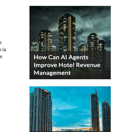
e
n la
in