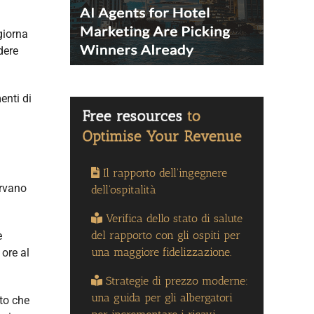
giorna
dere
enti di
Il rapporto dell'ingegnere
ervano
dell'ospitalità
Verifica dello stato di salute
del rapporto con gli ospiti per
e
una maggiore fidelizzazione.
 ore al
Strategie di prezzo moderne:
una guida per gli albergatori
to che