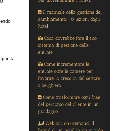
per incrementare i ricavi.
rsi
Il manuale della gestione del
cambiamento: 10 lezioni dagli
tuendo
hotel
Cosa dovrebbe fare il tuo
sistema di gestione delle
entrate
capacità
Come incrementare le
entrate oltre le camere per
favorire la crescita del settore
alberghiero.
Come trasformare ogni fase
del percorso del cliente in un
guadagno
Webinar on-demand: Il
brand di un hotel in un mondo