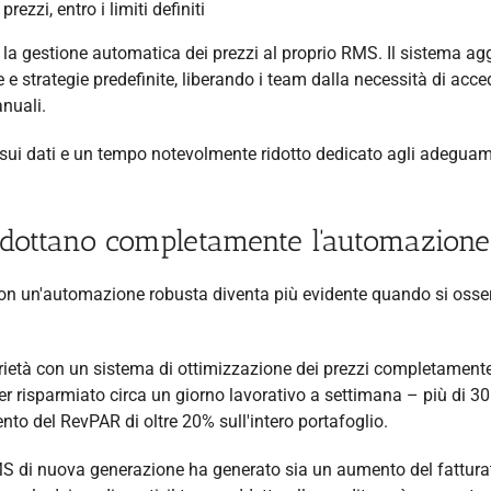
zzi, entro i limiti definiti
e la gestione automatica dei prezzi al proprio RMS. Il sistema ag
 e strategie predefinite, liberando i team dalla necessità di acce
anuali.
e sui dati e un tempo notevolmente ridotto dedicato agli adeguam
adottano completamente l'automazione
 con un'automazione robusta diventa più evidente quando si oss
oprietà con un sistema di ottimizzazione dei prezzi completament
er risparmiato circa un giorno lavorativo a settimana – più di 30
o del RevPAR di oltre 20% sull'intero portafoglio.
MS di nuova generazione ha generato sia un aumento del fattura