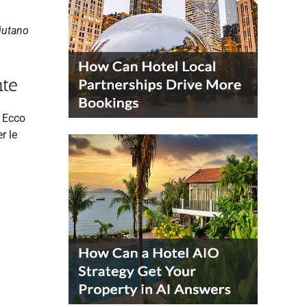
aiutano
nte
. Ecco
r le