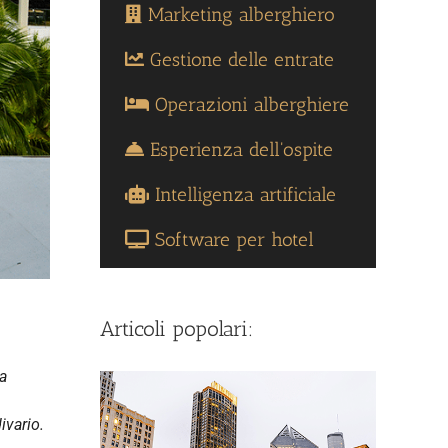
Marketing alberghiero
Gestione delle entrate
Operazioni alberghiere
Esperienza dell'ospite
Intelligenza artificiale
Software per hotel
Articoli popolari:
a
ivario.