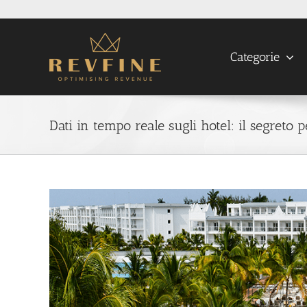
Skip
to
content
Categorie
Dati in tempo reale sugli hotel: il segreto p
View
Larger
Image