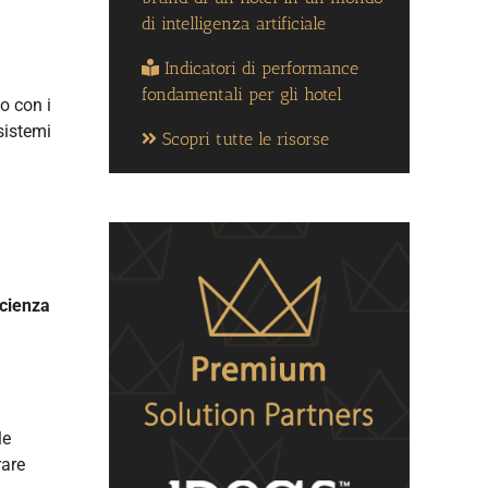
di intelligenza artificiale
Indicatori di performance
fondamentali per gli hotel
o con i
sistemi
Scopri tutte le risorse
icienza
le
rare