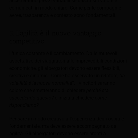
accetteranno prezzi variabili se basati sul valore e
comunicati in modo chiaro. Come per le compagnie
aeree, trasparenza e contesto sono fondamentali.
3. L’agilità è il nuovo vantaggio
competitivo
L'unica costante è il cambiamento. Dalle mutevoli
aspettative dei viaggiatori alle imprevedibili condizioni
economiche, gli albergatori devono essere flessibili,
creativi e dinamici. Come ha osservato un relatore, "
la
volatilità è la nuova normalità
”. I vincitori saranno
coloro che smetteranno di chiedere
perché sta
succedendo questo?
e inizia a chiedere
come
rispondiamo?
Pensare in modo creativo all'esperienza degli ospiti è
fondamentale, ma deve essere accompagnato da
agilità. Gli albergatori devono essere pronti a