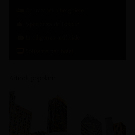
Operazioni alberghiere
Esperienza dell'ospite
Intelligenza artificiale
Software per hotel
Articoli popolari: