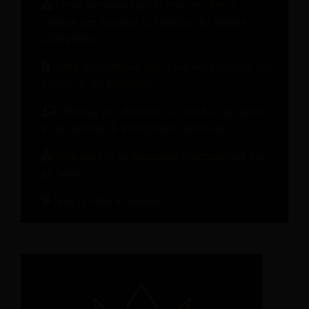
Come incrementare le entrate oltre le
camere per favorire la crescita del settore
alberghiero.
Come trasformare ogni fase del percorso del
cliente in un guadagno
Webinar on-demand: Il brand di un hotel
in un mondo di intelligenza artificiale
Indicatori di performance fondamentali per
gli hotel
Scopri tutte le risorse