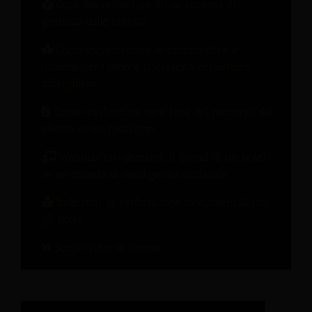
Cosa dovrebbe fare il tuo sistema di
gestione delle entrate
Come incrementare le entrate oltre le
camere per favorire la crescita del settore
alberghiero.
Come trasformare ogni fase del percorso del
cliente in un guadagno
Webinar on-demand: Il brand di un hotel
in un mondo di intelligenza artificiale
Indicatori di performance fondamentali per
gli hotel
Scopri tutte le risorse