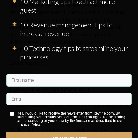
10 Marketing tips to attract more
opprimente, ma non deve esserlo; avendo una
guest
profonda comprensione di come e perché le soluzioni
tecnologiche sono importanti e degli incredibili
10 Revenue management tips to
vantaggi che possono apportare a una proprietà (sì,
increase revenue
anche la tua!), ti sentirai molto meno sopraffatto
dall'implementazione di una soluzione di
10 Technology tips to streamline your
determinazione dei prezzi automatizzata.
processes
Quindi iniziamo…
5 miti sulla tecnologia di
Revenue Management
Di seguito troverai cinque miti comuni sull'utilizzo della
tecnologia nella gestione delle entrate.
Yes, I would like to receive the newsletter from Revfine.com. By
submitting your details, you confirm that you agree to the storing
and processing of your data by Revfine.com as described in our
Privacy Policy
.
MITO #1: I sistemi di gestione dei ricavi