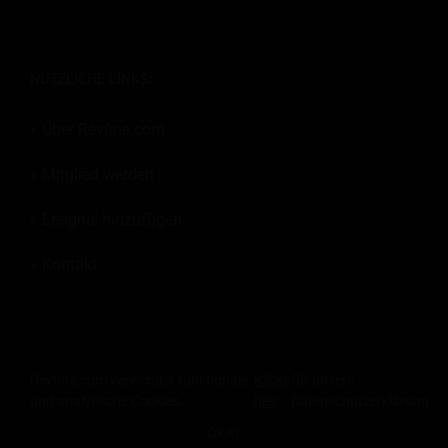
NÜTZLICHE LINKS:
Über Revfine.com
Mitglied werden
Ereignis hinzufügen
Kontakt
Revfine.com verwendet funktionale
Klicke
für unsere
und analytische Cookies.
hier
Datenschutzerklärung.
© 2026
Revfine.com
-
Werbebedingungen
-
Datenschutz-Bestimmungen
.
OKAY
LinkedIn
X
Facebook
Instagram
RSS