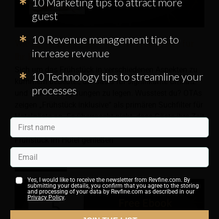
10 Marketing tips to attract more
guest
10 Revenue management tips to
Wie der Frühstücksservice ein Profitcenter für
increase revenue
Ihr Hotel sein kann
Sich um das Frühstück in verschiedenen Aspekten zu
10 Technology tips to streamline your
kümmern bedeutet, die Basis für signifikante Umsatz-
processes
und Gewinnsteigerungen zu legen. Wusstest du? OTAs
zeigen „Frühstück inklusive“ als primären Suchfilter für
Hotelgäste an. Es überrascht nicht, dass Gäste ihre Zeit
und Energie maximieren möchten, indem sie das
Frühstück im Hotel genießen
LEARN MORE
Yes, I would like to receive the newsletter from Revfine.com. By
submitting your details, you confirm that you agree to the storing
and processing of your data by Revfine.com as described in our
Privacy Policy
.