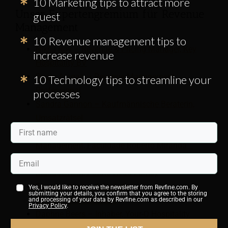
10 Marketing tips to attract more
Unser Expertengremium für Revenue
guest
Management
10 Revenue management tips to
Nikhil Roy – Revenue & Pricing Manager, Key
increase revenue
Hospitality BV
Paulo Aragao – Revenue Management
10 Technology tips to streamline your
Professional
processes
Sandra Gannon – Kaufmännische Beraterin,
Umsatzrätsel
Daniel Feitosa – Universitätsdozent Revenue
Management, Faculdade Roberto Miranda
Chaya Kowal – Director of Revenue
Management, Potato Head Family
Theresa Prins – Gründerin,
Yes, I would like to receive the newsletter from Revfine.com. By
submitting your details, you confirm that you agree to the storing
Einnahmenbeschlüsse
and processing of your data by Revfine.com as described in our
Privacy Policy
.
Daphne Beers – Inhaber, Your-Q Hospitality
Academy