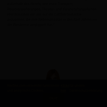
außerhalb des Hotels, wie etwa Transport,
Reiseversicherungen, Theater- und Veranstaltungskarten.
Hier brauchen wir uns nur die Luftfahrtindustrie
anzusehen, die ihre Nebenumsätze in den fünf Jahren vor
der Pandemie verdoppelt hat.“
Revfine.com verwendet funktionale
Klicke
für unsere
und analytische Cookies.
hier
Datenschutzerklärung.
OKAY
TEILE DIESEN ARTIKEL