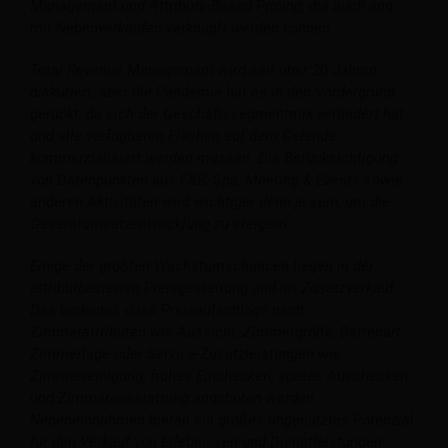
Management und Attribute-Based Pricing, die auch eng
mit Nebenverkäufen verknüpft werden können.
Total Revenue Management wird seit über 20 Jahren
diskutiert, aber die Pandemie hat es in den Vordergrund
gerückt, da sich der Geschäftssegmentmix verändert hat
und alle verfügbaren Flächen auf dem Gelände
kommerzialisiert werden müssen. Die Berücksichtigung
von Datenpunkten aus F&B, Spa, Meeting & Events sowie
anderen Aktivitäten wird wichtiger denn je sein, um die
Gesamtumsatzentwicklung zu steigern.
Einige der größten Wachstumschancen liegen in der
attributbasierten Preisgestaltung und im Zusatzverkauf.
Das bedeutet, dass Preisaufschläge nach
Zimmerattributen wie Aussicht, Zimmergröße, Bettenart,
Zimmerlage oder Service-Zusatzleistungen wie
Zimmerreinigung, frühes Einchecken, spätes Auschecken
und Zimmerausstattung angeboten werden.
Nebeneinnahmen bieten ein großes ungenutztes Potenzial
für den Verkauf von Erlebnissen und Dienstleistungen