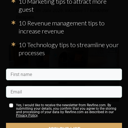
10 Marketing tips to attract more
Einsatzmöglichkeiten von Robotern in der
guest
Hotellerie im Jahr 2026, inklusive 17 konkreter
Beispiele.
10 Revenue management tips to
increase revenue
10 Technology tips to streamline your
processes
Yes, I would like to receive the newsletter from Revfine.com. By
submitting your details, you confirm that you agree to the storing
and processing of your data by Revfine.com as described in our
Die neuesten Technologietrends in der
Privacy Policy
.
Hotelbranche im Jahr 2026