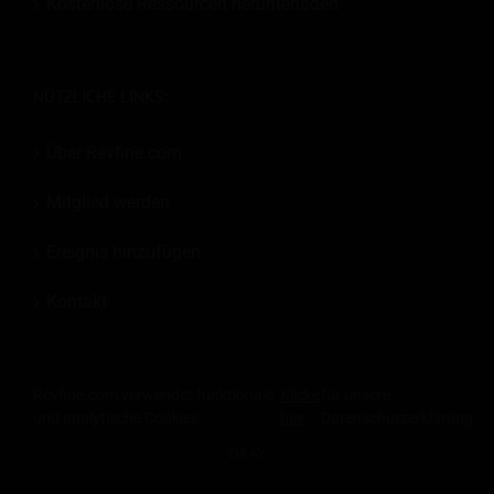
Kostenlose Ressourcen herunterladen
NÜTZLICHE LINKS:
Über Revfine.com
Mitglied werden
Ereignis hinzufügen
Kontakt
Revfine.com verwendet funktionale
Klicke
für unsere
und analytische Cookies.
hier
Datenschutzerklärung.
OKAY
© 2026
Revfine.com
-
Werbebedingungen
-
Datenschutz-Bestimmungen
.
LinkedIn
X
Facebook
Instagram
RSS