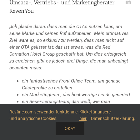
Umsatz-, Vertriebs- und Marketingberater,
RevenYou
„Ich glaube daran, dass man die OTAs nutzen kann, um
seine Marke und seinen Ruf aufzubauen. Mein ultimatives
Ziel wäre es, so exklusiv zu werden, dass man nicht auf
einer OTA gelistet ist; das ist etwas, was die Red
Carnation Hotel Group geschafft hat. Um dies erfolgreich
zu erreichen, gibt es jedoch drei Dinge, die man unbedingt
beachten muss:
ein fantastisches Front-Office-Team, um genaue
Gästeprofile zu erstellen
ein Marketingteam, das hochwertige Leads generiert
ein Reservierungsteam, das weiß, wie man
umwandelt.“
Revfine.com verwendet funktionale
Klicke
für unsere
und analytische Cookies.
hier
Datenschutzerklärung.
OKAY
TEILE DIESEN ARTIKEL