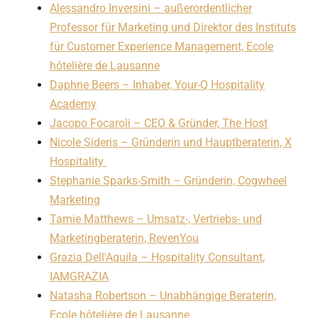
Alessandro Inversini – außerordentlicher
Professor für Marketing und Direktor des Instituts
für Customer Experience Management, Ecole
hôtelière de Lausanne
Daphne Beers – Inhaber, Your-Q Hospitality
Academy
Jacopo Focaroli – CEO & Gründer, The Host
Nicole Sideris – Gründerin und Hauptberaterin, X
Hospitality
Stephanie Sparks-Smith – Gründerin, Cogwheel
Marketing
Tamie Matthews – Umsatz-, Vertriebs- und
Marketingberaterin, RevenYou
Grazia Dell'Aquila – Hospitality Consultant,
IAMGRAZIA
Natasha Robertson – Unabhängige Beraterin,
Ecole hôtelière de Lausanne