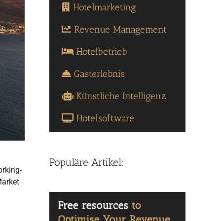
Hotelmarketing
Revenue Management
Hotelbetrieb
Gasterlebnis
Künstliche Intelligenz
Hotelsoftware
Populäre Artikel:
orking-
Market