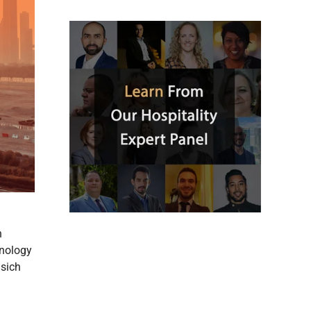
n
hnology
 sich