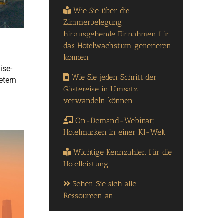
Wie Sie über die
Zimmerbelegung
hinausgehende Einnahmen für
das Hotelwachstum generieren
können
ise-
Wie Sie jeden Schritt der
etern
Gästereise in Umsatz
verwandeln können
On-Demand-Webinar:
Hotelmarken in einer KI-Welt
Wichtige Kennzahlen für die
Hotelleistung
Sehen Sie sich alle
Ressourcen an