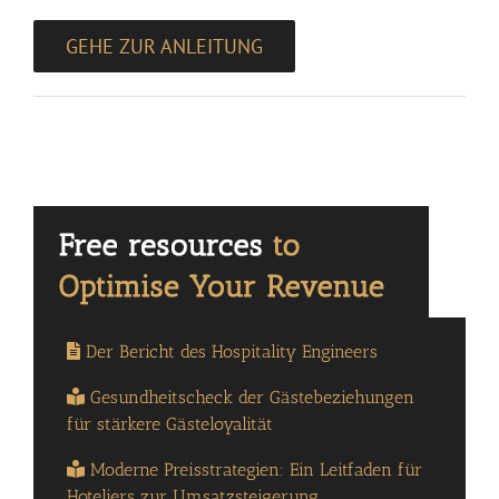
GEHE ZUR ANLEITUNG
Der Bericht des Hospitality Engineers
Gesundheitscheck der Gästebeziehungen
für stärkere Gästeloyalität
Moderne Preisstrategien: Ein Leitfaden für
Hoteliers zur Umsatzsteigerung