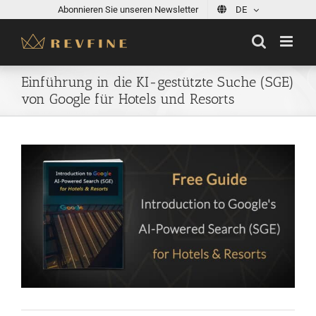
Skip
Abonnieren Sie unseren Newsletter
DE
to
content
Einführung in die KI-gestützte Suche (SGE)
von Google für Hotels und Resorts
View
Larger
Image