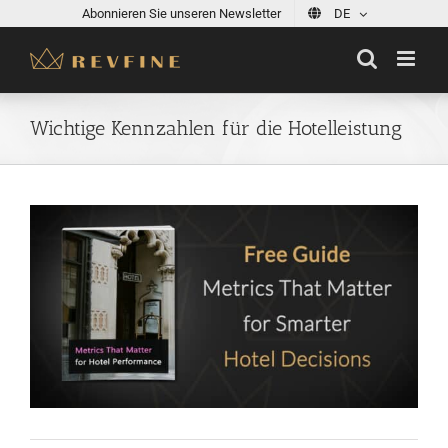
Skip
Abonnieren Sie unseren Newsletter
DE
to
content
Wichtige Kennzahlen für die Hotelleistung
View
Larger
Image