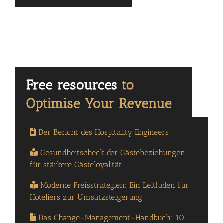
Der Bericht des Hospitality Engineers
Gesundheitscheck der Gästebeziehungen
für stärkere Gästeloyalität
Moderne Preisstrategien: Ein Leitfaden für
Hoteliers zur Umsatzsteigerung
Das Change-Management-Handbuch: 10