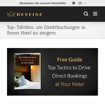
Skip
Abonnieren Sie unseren Newsletter
DE
to
content
Top-Taktiken, um Direktbuchungen in
Ihrem Hotel zu steigern
View
Larger
Image