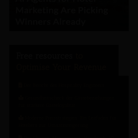
Der Bericht des Hospitality Engineers
Gesundheitscheck der Gästebeziehungen
für stärkere Gästeloyalität
Moderne Preisstrategien: Ein Leitfaden für
Hoteliers zur Umsatzsteigerung
Das Change-Management-Handbuch: 10