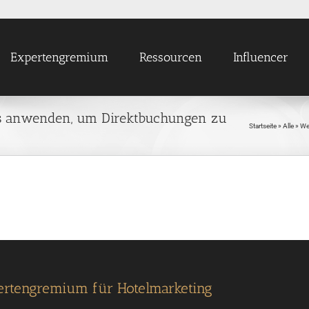
Expertengremium
Ressourcen
Influencer
ls anwenden, um Direktbuchungen zu
Startseite
»
Alle
»
We
ertengremium für Hotelmarketing