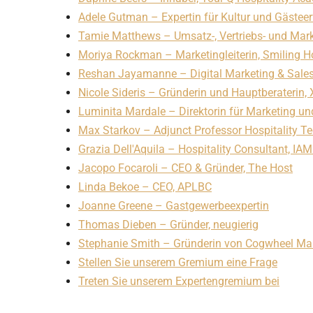
Adele Gutman – Expertin für Kultur und Gästee
Tamie Matthews – Umsatz-, Vertriebs- und Mark
Moriya Rockman – Marketingleiterin, Smiling H
Reshan Jayamanne – Digital Marketing & Sales 
Nicole Sideris – Gründerin und Hauptberaterin, 
Luminita Mardale – Direktorin für Marketing u
Max Starkov – Adjunct Professor Hospitality Te
Grazia Dell'Aquila – Hospitality Consultant, I
Jacopo Focaroli – CEO & Gründer, The Host
Linda Bekoe – CEO, APLBC
Joanne Greene – Gastgewerbeexpertin
Thomas Dieben – Gründer, neugierig
Stephanie Smith – Gründerin von Cogwheel Ma
Stellen Sie unserem Gremium eine Frage
Treten Sie unserem Expertengremium bei