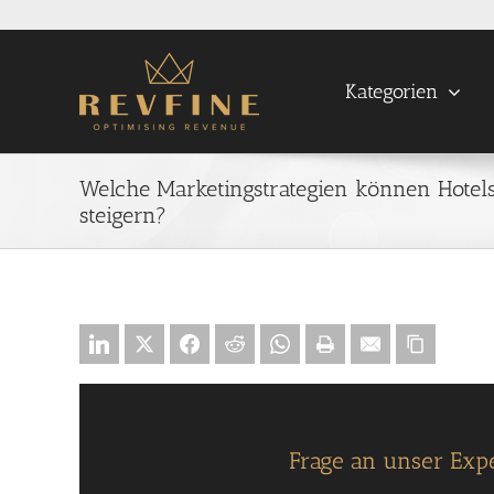
Skip
to
content
Kategorien
Welche Marketingstrategien können Hote
steigern?
Frage an unser Exp