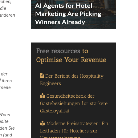
uchen,
die
 anderen
 der
Der Bericht des Hospitality
 ihres
Engineers
ameile
Gesundheitscheck der
Gästebeziehungen für stärkere
Gästeloyalität
 Wenn
bsite
Moderne Preisstrategien: Ein
rden Sie
Leitfaden für Hoteliers zur
n (und