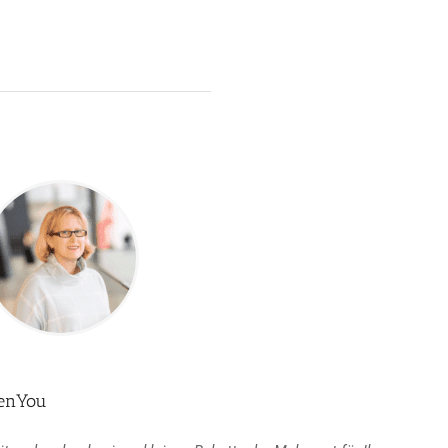
venYou