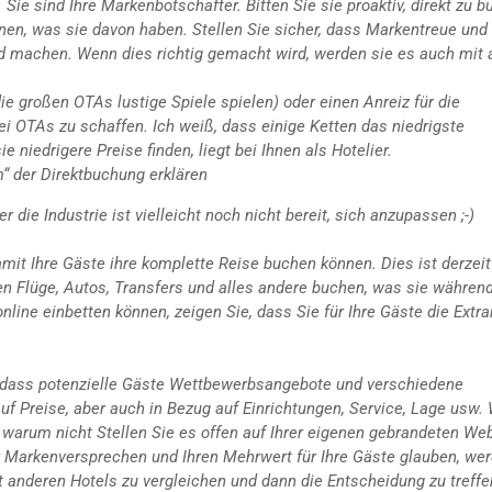
Sie sind Ihre Markenbotschafter. Bitten Sie sie proaktiv, direkt zu b
en, was sie davon haben. Stellen Sie sicher, dass Markentreue und 
d machen. Wenn dies richtig gemacht wird, werden sie es auch mit
ie großen OTAs lustige Spiele spielen) oder einen Anreiz für die
i OTAs zu schaffen. Ich weiß, dass einige Ketten das niedrigste
 niedrigere Preise finden, liegt bei Ihnen als Hotelier.
 der Direktbuchung erklären
die Industrie ist vielleicht noch nicht bereit, sich anzupassen ;-)
mit Ihre Gäste ihre komplette Reise buchen können. Dies ist derzeit
en Flüge, Autos, Transfers und alles andere buchen, was sie während
line einbetten können, zeigen Sie, dass Sie für Ihre Gäste die Extr
, dass potenzielle Gäste Wettbewerbsangebote und verschiedene
auf Preise, aber auch in Bezug auf Einrichtungen, Service, Lage usw.
warum nicht Stellen Sie es offen auf Ihrer eigenen gebrandeten We
hr Markenversprechen und Ihren Mehrwert für Ihre Gäste glauben, we
t anderen Hotels zu vergleichen und dann die Entscheidung zu treffe