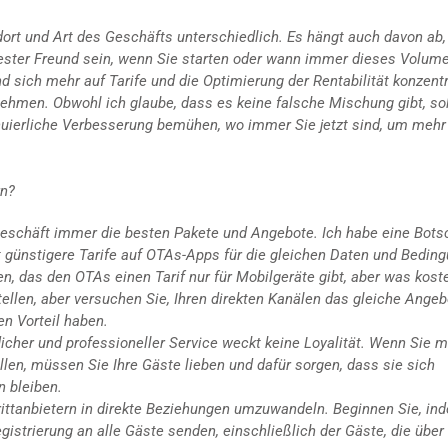
ndort und Art des Geschäfts unterschiedlich. Es hängt auch davon ab,
r bester Freund sein, wenn Sie starten oder wann immer dieses Volum
d sich mehr auf Tarife und die Optimierung der Rentabilität konzentr
nehmen. Obwohl ich glaube, dass es keine falsche Mischung gibt, so
ntinuierliche Verbesserung bemühen, wo immer Sie jetzt sind, um mehr
rn?
geschäft immer die besten Pakete und Angebote. Ich habe eine Bots
oft günstigere Tarife auf OTAs-Apps für die gleichen Daten und Bedin
, das den OTAs einen Tarif nur für Mobilgeräte gibt, aber was koste
tellen, aber versuchen Sie, Ihren direkten Kanälen das gleiche Angeb
en Vorteil haben.
flicher und professioneller Service weckt keine Loyalität. Wenn Sie 
llen, müssen Sie Ihre Gäste lieben und dafür sorgen, dass sie sich
n bleiben.
rittanbietern in direkte Beziehungen umzuwandeln. Beginnen Sie, in
egistrierung an alle Gäste senden, einschließlich der Gäste, die übe