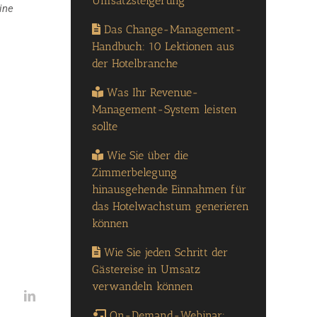
Umsatzsteigerung
ine
Das Change-Management-
Handbuch: 10 Lektionen aus
der Hotelbranche
Was Ihr Revenue-
Management-System leisten
sollte
Wie Sie über die
Zimmerbelegung
hinausgehende Einnahmen für
das Hotelwachstum generieren
können
Wie Sie jeden Schritt der
Gästereise in Umsatz
verwandeln können
On-Demand-Webinar: