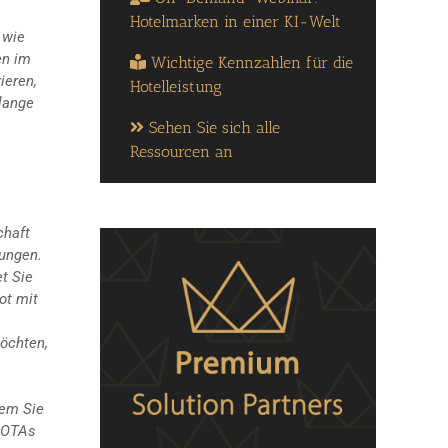
Hotelmarken in einer KI-Welt
 wie
en im
Wichtige Kennzahlen für die
ieren,
Hotelleistung
lange
Sehen Sie sich alle
Ressourcen an
chaft
gungen.
t Sie
ot mit
möchten,
dem Sie
r OTAs