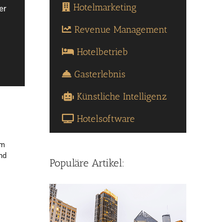
Hotelmarketing
er
Revenue Management
Hotelbetrieb
Gasterlebnis
Künstliche Intelligenz
Hotelsoftware
um
nd
Populäre Artikel: