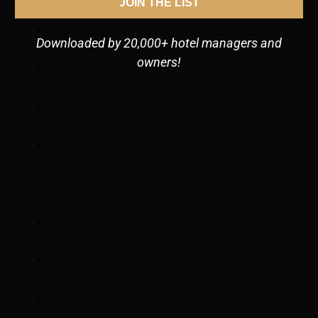
JOIN THE LIST
d'hôtellerie de Republic Polytechnic
Tanya Hadwick – Responsable des revenus et du
Downloaded by 20,000+ hotel managers and
rendement du groupe, SunSwept Resorts
owners!
Silvia Cantarella – Consultante en Revenue
Management, Revenue Acrobats
Massimiliano Terzulli – Consultant en Revenue
Management, équipe de Franco Grasso Revenue
Christoph Hütter – Consultant en stratégie de
revenus, Christoph Hütter Revenue Management
Karin van Rhee - Maître de conférences, Ecole
Hôtelière de Maastricht
Kevin Paateyl – Directeur corporatif des revenus,
Everwood Hospitality Partners
Heiko Rieder – Vice-président de la gestion des
revenus et des réservations, Penta Hotels
Theresa Prins – Fondatrice, Revenue Resolutions
Posez une question à notre panel