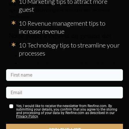
10 Marketing tips to attract more
tels que la gestion des revenus, le marketing, les
guest
opérations, la technologie et discutent des dernières
tendances.
10 Revenue management tips to
increase revenue
Notre panel d'experts en gestion des
revenus
10 Technology tips to streamline your
processes
Pablo Torres – Consultant hôtelier, TSA Solutions
Dian Tristyanti – Professionnel de la gestion des
revenus
Edyta Walczak – Responsable des revenus du
cluster, Arora Hotels
Thibault Catala – Fondateur, Catala Consulting
Patrick Wimble – Directeur général, Lightbulb
Yes, I would like to receive the newsletter from Revfine.com. By
Consulting
submitting your details, you confirm that you agree to the storing
and processing of your data by Revfine.com as described in our
Privacy Policy
.
Jutta Moore – Directrice, Moore Hotel Consulting
Céline Quek – Maître de conférences, École