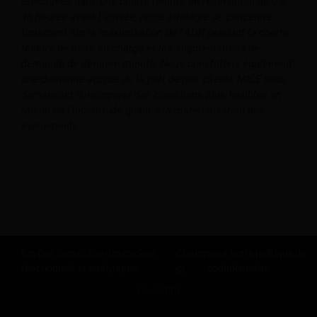
effectuées dans une courte fenêtre de réservation de 0 à
48 heures avant l'arrivée, notre stratégie se concentre
fortement sur la maximisation de l'ADR pendant la courte
fenêtre de prise en charge et les augmentations de
demande de dernière minute. Nous constatons également
une demande accrue de la part de nos clients MICE nous
demandant d'incorporer des conditions plus flexibles en
raison de l'incertitude quant à la matérialisation des
événements.
Revfine.com utilise des cookies
Cliquez
pour notre politique de
fonctionnels et analytiques.
ici
confidentialité.
D'ACCORD
PARTAGEZ CETTE CONNAISSANCE