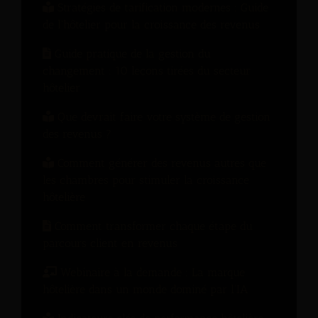
Stratégies de tarification modernes : Guide
de l'hôtelier pour la croissance des revenus
Guide pratique de la gestion du
changement : 10 leçons tirées du secteur
hôtelier
Que devrait faire votre système de gestion
des revenus ?
Comment générer des revenus autres que
les chambres pour stimuler la croissance
hôtelière
Comment transformer chaque étape du
parcours client en revenus
Webinaire à la demande : La marque
hôtelière dans un monde dominé par l’IA