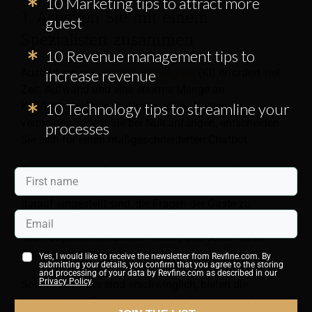
10 Marketing tips to attract more
1. Arbeiten Sie mit einem
guest
Spezialisten zusammen
10 Revenue management tips to
Ausbildung in
Künstliche Intelligenz
(KI) erfordert viel
increase revenue
Zeit, Aufwand und eine enorme Menge an
Kundeninteraktionen. Um unnötige Kosten zu
10 Technology tips to streamline your
vermeiden, indem Sie bei Null anfangen, entscheiden
processes
Sie sich für einen maßgeschneiderten Chatbot.
Fokussierung auf Anbieter wie
Schnelltext
, das vorab
trainierte Hotel-Chatbots anbieten kann, die bereits
darauf eingestellt sind, die Fragen der Gäste zu
beantworten. Hoteliers müssen diese Chatbots nur mit
ihren Objektinformationen füllen, und schon ist ihr
Chatbot einsatzbereit.
Yes, I would like to receive the newsletter from Revfine.com. By
submitting your details, you confirm that you agree to the storing
and processing of your data by Revfine.com as described in our
Privacy Policy
.
Solche Chatbots sind erschwinglich, bieten die
bestmögliche Genauigkeit und verfügen normalerweise