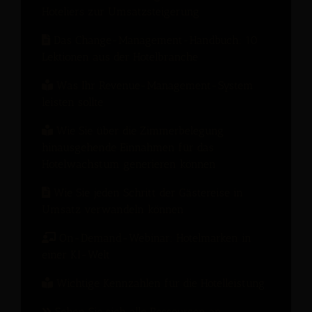
Hoteliers zur Umsatzsteigerung
Das Change-Management-Handbuch: 10
Lektionen aus der Hotelbranche
Was Ihr Revenue-Management-System
leisten sollte
Wie Sie über die Zimmerbelegung
hinausgehende Einnahmen für das
Hotelwachstum generieren können
Wie Sie jeden Schritt der Gästereise in
Umsatz verwandeln können
On-Demand-Webinar: Hotelmarken in
einer KI-Welt
Wichtige Kennzahlen für die Hotelleistung
Sehen Sie sich alle Ressourcen an