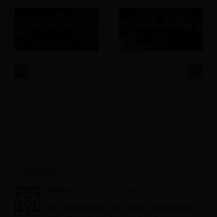
Quel devrait être le
Qu’est-ce que TikTok
budget marketing
GO pour les hôtels et
idéal pour votre hôtel
quelles sont ses
?
implications pour les
réservations ?
3 Comments
Vasquez
avril 21, 2021 at 3:03 pm
- Reply
La vente incitative aux clients a le potentiel