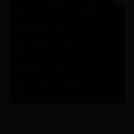
Panel d'experts en hôtellerie
Marketing hôtelier
La gestion des recettes
Opérations hôtelières
Expérience client
Intelligence artificielle
Logiciel hôtelier
Articles populaires: