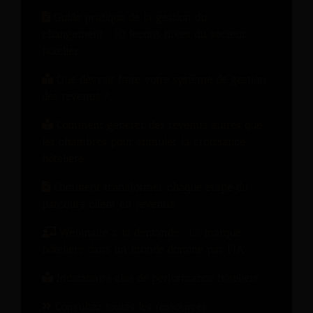
Guide pratique de la gestion du
changement : 10 leçons tirées du secteur
hôtelier
Que devrait faire votre système de gestion
des revenus ?
Comment générer des revenus autres que
les chambres pour stimuler la croissance
hôtelière
Comment transformer chaque étape du
parcours client en revenus
Webinaire à la demande : La marque
hôtelière dans un monde dominé par l’IA
Indicateurs clés de performance hôtelière
Consultez toutes les ressources