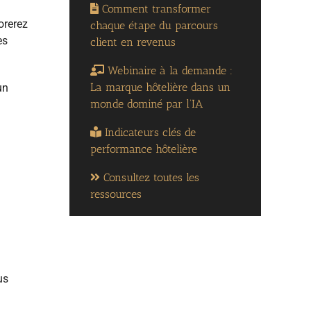
Comment transformer
orerez
chaque étape du parcours
es
client en revenus
Webinaire à la demande :
La marque hôtelière dans un
un
monde dominé par l’IA
Indicateurs clés de
performance hôtelière
Consultez toutes les
ressources
us