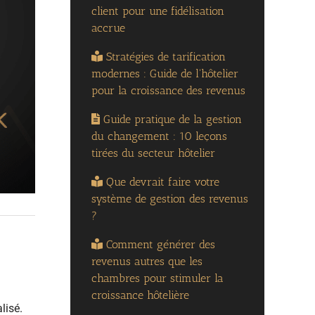
client pour une fidélisation
accrue
Stratégies de tarification
modernes : Guide de l'hôtelier
pour la croissance des revenus
Guide pratique de la gestion
du changement : 10 leçons
tirées du secteur hôtelier
Que devrait faire votre
système de gestion des revenus
?
Comment générer des
revenus autres que les
chambres pour stimuler la
croissance hôtelière
lisé.