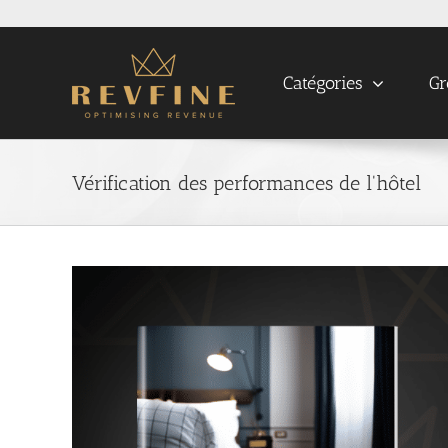
Skip
to
content
Catégories
Gr
Vérification des performances de l'hôtel
View
Larger
Image