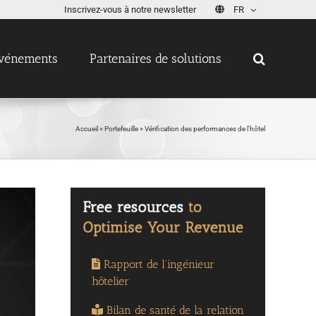
Inscrivez-vous à notre newsletter
FR
vénements
Partenaires de solutions
Accueil
»
Portefeuille
»
Vérification des performances de l'hôtel
Rapport de l'ingénieur
hôtelier
Bilan de santé de la relation