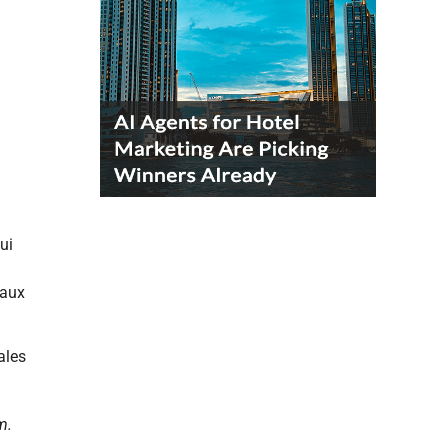
ui
 aux
ales
m.