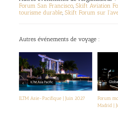
Forum San Francisco
,
Skift Aviation 
tourisme durable
,
Skift Forum sur l'av
Autres événements de voyage :
ILTM Asie-Pacifique | Juin 2027
Forum mon
Madrid | 