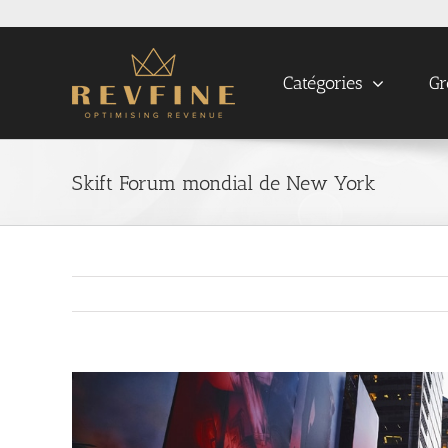
Skip
to
content
Catégories
Gr
Skift Forum mondial de New York
View
Larger
Image