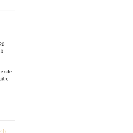
020
20
e site
ître
ech