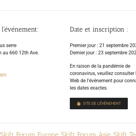
 l'événement:
Date et inscription :
us serre
Premier jour : 21 septembre 2
 au 660 12th Ave.
Dernier jour : 23 septembre 20
En raison de la pandémie de
coronavirus, veuillez consulter l
aps
Web de l'événement pour conna
les dates exactes.
SITE DE L'ÉVÉNEMENT
Skift Forum Europe
,
Skift Forum Asie
,
Skift T