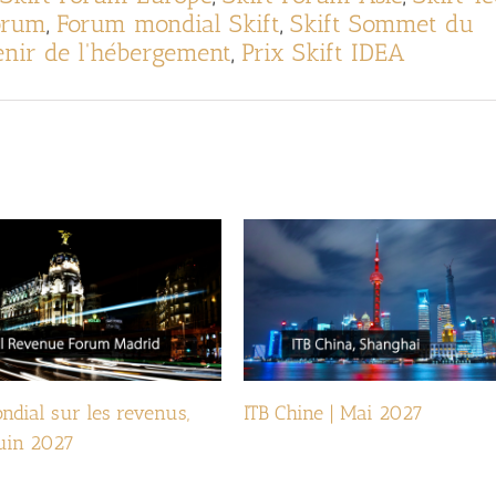
Forum
,
Forum mondial Skift
,
Skift Sommet du
enir de l'hébergement
,
Prix Skift IDEA
dial sur les revenus,
ITB Chine | Mai 2027
Juin 2027