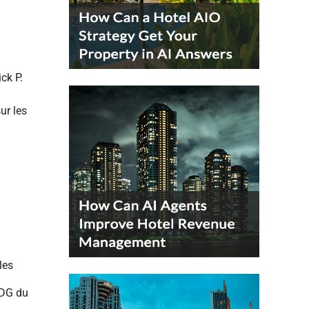
ck P.
ur les
les
PDG du